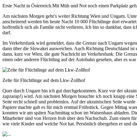
Erste Nacht in Österreich.Mit Müh und Not noch einen Parkplatz gef
Am nächsten Morgen geht’s weiter Richtung Wien und Ungarn. Unterw
anscheinend werden bis heute Nacht 10 000 Flüchtlinge dort erwartet.
hoffentlich sich als Familie nicht verlieren. Ich bin so dankbar, dass
darf.
Im Verkehrsfunk wird gemeldet, dass die Grenze nach Ungarn wegen der
dann über die Slowakei ausweichen. Auch Richtung Deutschland ist e
dann, kurz vor Wien, die gute Nachricht im Verkehrsfunk: Die Grenze
einen oder anderen Flüchtling auf der Autobahn gesehen, aber es wa
Zelte für Flüchtlinge auf dem Lkw-Zollhof
Quer durch Ungarn bin ich gut durchgekommen. Kurz vor der ukrainisch
zapzarap!) wird. Am nächsten Morgen brauchte ich noch knapp eine S
Seite recht schnell und problemlos. Auf der ukrainischen Seite wurde
Papiere machte gab es für mich erstmal Frühstück. Gegen Mittag ware
konnten wir am späten Nachmittag schon im Waisenhaus abladen. Die 
Mitarbeiter sind von Herzen froh über den Nachschub. Zum einen für 
wie viele Kinder und welche Not hat. Persönlich übergeben er und die