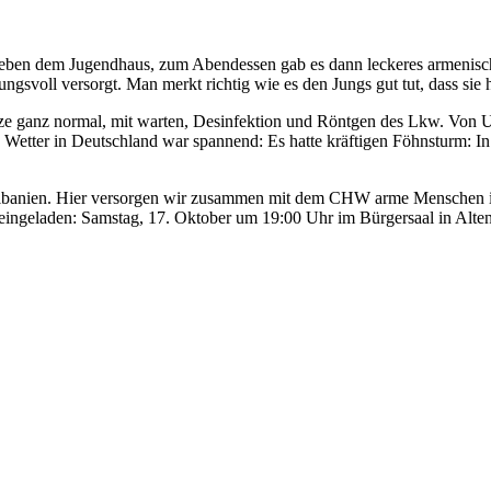
en dem Jugendhaus, zum Abendessen gab es dann leckeres armenisch
gsvoll versorgt. Man merkt richtig wie es den Jungs gut tut, dass si
nze ganz normal, mit warten, Desinfektion und Röntgen des Lkw. Von 
as Wetter in Deutschland war spannend: Es hatte kräftigen Föhnsturm:
l Albanien. Hier versorgen wir zusammen mit dem CHW arme Menschen i
h eingeladen: Samstag, 17. Oktober um 19:00 Uhr im Bürgersaal in Alten