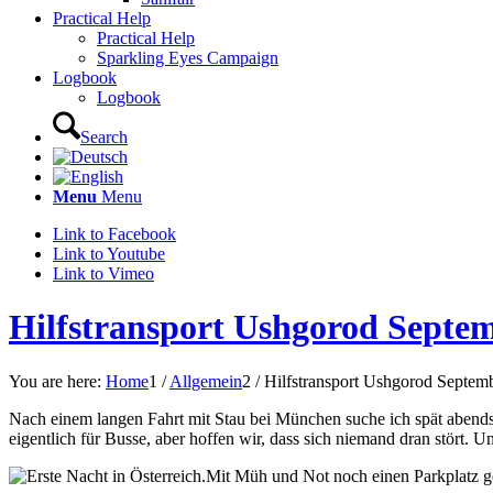
Practical Help
Practical Help
Sparkling Eyes Campaign
Logbook
Logbook
Search
Menu
Menu
Link to Facebook
Link to Youtube
Link to Vimeo
Hilfstransport Ushgorod Septe
You are here:
Home
1
/
Allgemein
2
/
Hilfstransport Ushgorod Septem
Nach einem langen Fahrt mit Stau bei München suche ich spät abends i
eigentlich für Busse, aber hoffen wir, dass sich niemand dran stört. 