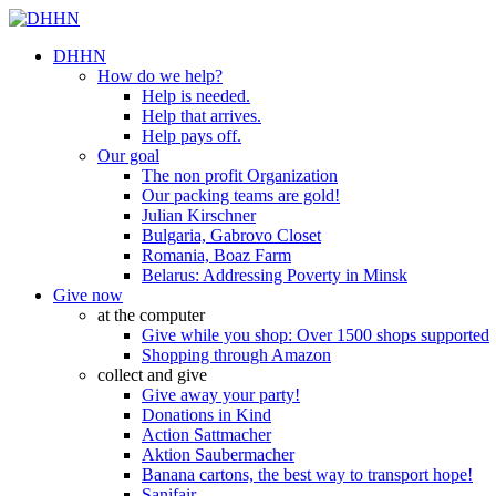
DHHN
How do we help?
Help is needed.
Help that arrives.
Help pays off.
Our goal
The non profit Organization
Our packing teams are gold!
Julian Kirschner
Bulgaria, Gabrovo Closet
Romania, Boaz Farm
Belarus: Addressing Poverty in Minsk
Give now
at the computer
Give while you shop: Over 1500 shops supported
Shopping through Amazon
collect and give
Give away your party!
Donations in Kind
Action Sattmacher
Aktion Saubermacher
Banana cartons, the best way to transport hope!
Sanifair