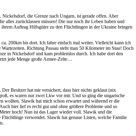
Nickelsdorf, die Grenze nach Ungarn, ist gerade offen. Aber
 die alles zurücklassen müssen! Die nur noch ihr Leben haben und
 in ihrem Auftrag Hilfsgüter zu den Flüchtlingen in der Ukraine bringen
a. 200km bis dort. Ich fahre einfach mal weiter. Vielleicht kann ich
e Wartezeiten. Richtung Passau steht man 50 Kilometer im Stau! Doch
enze in Nickelsdorf und kam problemlos durch. Ich habe dort den
 jetzt jede Menge große Armee-Zelte…
r Besitzer hat mir versichert, dass hier nichts geklaut (nix
roß, es waren nur zwei Lkw vor mir. Und so ging die ungarische
den wollten. Slawik hat mich schon erwartet und während er die
Auch hier lief es recht gut und ohne größere Probleme und so
Meter hoch! Nun ist das Lager wieder voll. Slawik und die
e Flüchtlinge verwendet. Slawik hat genaue Listen, welche Familie
n.