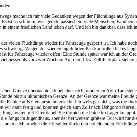
unden.
egs mache ich mir viele Gedanken wegen der Flüchtlinge aus Syrien. 
 Es ist so schlimm, was gerade passiert. So viele Menschen, Familien,
 ich in einem friedlichen Land leben darf. Und ich bin dankbar, dass ich
 vielen Flüchtlinge wieder für Fahrzeuge gesperrt ist. Ich habe noch c
s schwierig. Wegen der wiedereingeführten Passkontrollen hat es lang
 ist für Fahrzeuge wieder offen! Eine Stunde später war ich an der Gr
r viel besser als vor zwei Wochen. Auf dem Lkw-Zoll-Parkplatz stehen
en Grenze übernachte ich bei einer recht modernen Agip Tankstelle. De
tunde bis zur ukrainischen Grenze. An der Grenze war meine Freude g
 die Kabine aufs Genaueste untersucht. Ich weiß gar nicht, was die fin
n wir dann fertig und konnten gleich zum Zoll nach Ushgorod fahren. 
Jungs waren mit Eifer dabei. Sie türmten die Pakte im Lager knapp 4 
die Jungs im Jugendhaus, aber der bei weitem größere Teil wird für di
 anderen Mitarbeiter die Hilfsgüter direkt den notleidenden Flüchtlinge