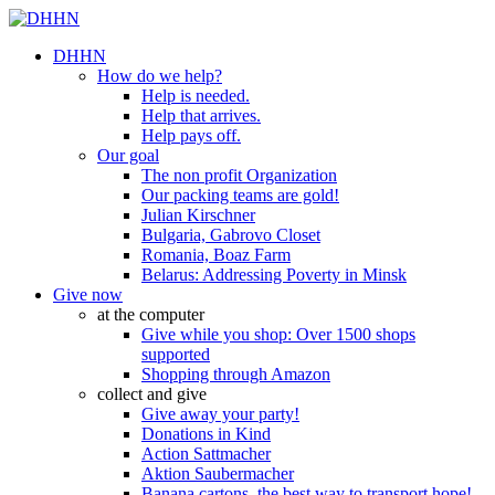
DHHN
How do we help?
Help is needed.
Help that arrives.
Help pays off.
Our goal
The non profit Organization
Our packing teams are gold!
Julian Kirschner
Bulgaria, Gabrovo Closet
Romania, Boaz Farm
Belarus: Addressing Poverty in Minsk
Give now
at the computer
Give while you shop: Over 1500 shops
supported
Shopping through Amazon
collect and give
Give away your party!
Donations in Kind
Action Sattmacher
Aktion Saubermacher
Banana cartons, the best way to transport hope!