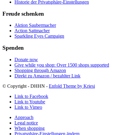
Historie der Privatsphäre-Einstellungen
Freude schenken
Aktion Saubermacher
Action Sattmacher
Sparkling Eyes Campaign
Spenden
Donate now
Give while you shop: Over 1500 shops supported
Shopping through Amazon
Direkt zu Amazon / bezahlter Link
© Copyright - DHHN -
Enfold Theme by Kriesi
Link to Facebook
Link to Youtube
Link to Vimeo
Approach
Legal notice
When shopping
Privatsphäre-Einstellungen ändern