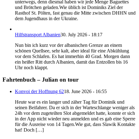
unterwegs, denn diesmal haben wir jede Menge Baguettes
und Brötchen geladen.Wie üblich ist Dominiks Ziel der
Rasthof St. Pölten, fast genau die Mitte zwischen DHHN und
dem Jugendhaus in der Ukraine.
Hilfstransport Albanien
30. July 2026 - 18:17
Nun bin ich kurz vor der albanischen Grenze an einem
schönen Quellsee, sehr kalt, aber ideal für eine Abkühlung
vor dem Schlafen. Es hat immerhin 40 Grad. Morgen dann
ein heißer Ritt durch Albanien, damit das Entzollen bis 16
Uhr noch klappt.
Fahrtenbuch – Julian on tour
Konvoi der Hoffnung 62
18. June 2026 - 16:55
Heute war es ein langer und zäher Tag für Dominik und
seinen Beifahrer. Da er sich in der Warteschlange weniger als
24h vor dem zugeteilten Slot abgemeldet hatte, konnte er sich
in der App nicht wieder neu anmelden und es gab eine Sperre
für die Ausreise von 14 Tagen.Wie gut, dass Slawik Kontakte
hat! Doch […]