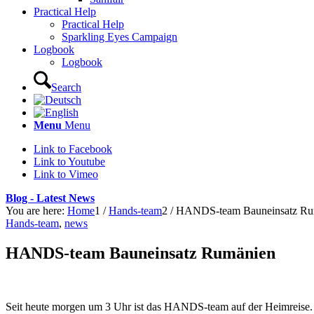
Practical Help
Practical Help
Sparkling Eyes Campaign
Logbook
Logbook
Search
Menu
Menu
Link to Facebook
Link to Youtube
Link to Vimeo
Blog - Latest News
You are here:
Home
1
/
Hands-team
2
/
HANDS-team Bauneinsatz Ru
Hands-team
,
news
HANDS-team Bauneinsatz Rumänien
Seit heute morgen um 3 Uhr ist das HANDS-team auf der Heimreise.