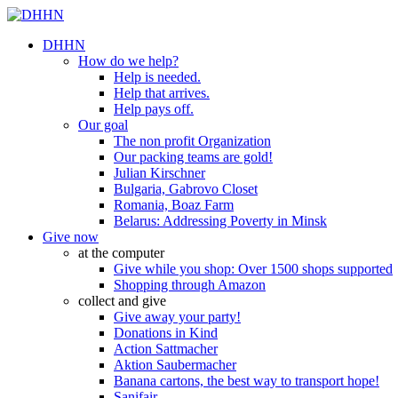
DHHN
How do we help?
Help is needed.
Help that arrives.
Help pays off.
Our goal
The non profit Organization
Our packing teams are gold!
Julian Kirschner
Bulgaria, Gabrovo Closet
Romania, Boaz Farm
Belarus: Addressing Poverty in Minsk
Give now
at the computer
Give while you shop: Over 1500 shops supported
Shopping through Amazon
collect and give
Give away your party!
Donations in Kind
Action Sattmacher
Aktion Saubermacher
Banana cartons, the best way to transport hope!
Sanifair