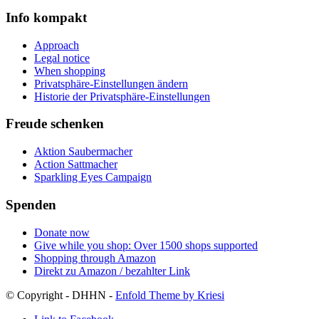
Info kompakt
Approach
Legal notice
When shopping
Privatsphäre-Einstellungen ändern
Historie der Privatsphäre-Einstellungen
Freude schenken
Aktion Saubermacher
Action Sattmacher
Sparkling Eyes Campaign
Spenden
Donate now
Give while you shop: Over 1500 shops supported
Shopping through Amazon
Direkt zu Amazon / bezahlter Link
© Copyright - DHHN -
Enfold Theme by Kriesi