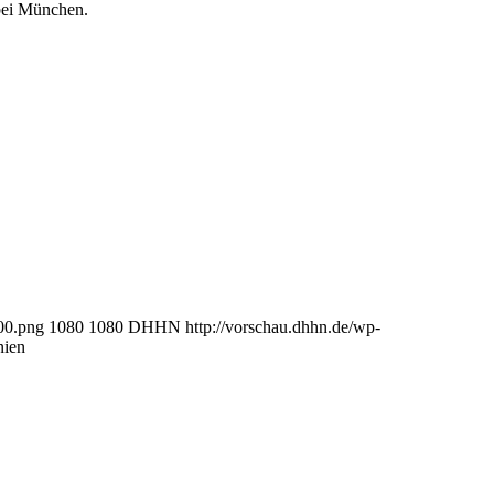
 bei München.
00.png
1080
1080
DHHN
http://vorschau.dhhn.de/wp-
ien