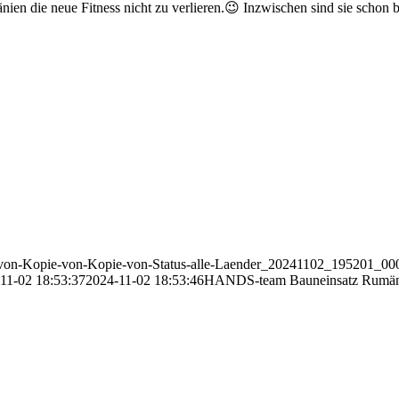
ien die neue Fitness nicht zu verlieren.😉 Inzwischen sind sie schon
-von-Kopie-von-Kopie-von-Status-alle-Laender_20241102_195201_00
11-02 18:53:37
2024-11-02 18:53:46
HANDS-team Bauneinsatz Rumän