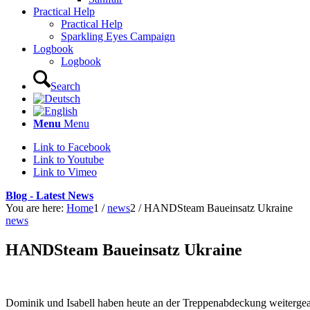
Practical Help
Practical Help
Sparkling Eyes Campaign
Logbook
Logbook
Search
Menu
Menu
Link to Facebook
Link to Youtube
Link to Vimeo
Blog - Latest News
You are here:
Home
1
/
news
2
/
HANDSteam Baueinsatz Ukraine
news
HANDSteam Baueinsatz Ukraine
Dominik und Isabell haben heute an der Treppenabdeckung weitergear