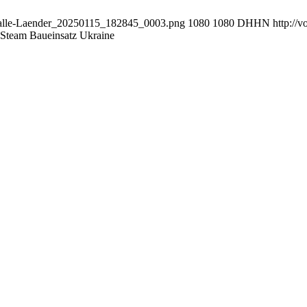
s-alle-Laender_20250115_182845_0003.png
1080
1080
DHHN
http://
eam Baueinsatz Ukraine