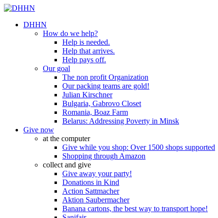
DHHN
How do we help?
Help is needed.
Help that arrives.
Help pays off.
Our goal
The non profit Organization
Our packing teams are gold!
Julian Kirschner
Bulgaria, Gabrovo Closet
Romania, Boaz Farm
Belarus: Addressing Poverty in Minsk
Give now
at the computer
Give while you shop: Over 1500 shops supported
Shopping through Amazon
collect and give
Give away your party!
Donations in Kind
Action Sattmacher
Aktion Saubermacher
Banana cartons, the best way to transport hope!
Sanifair