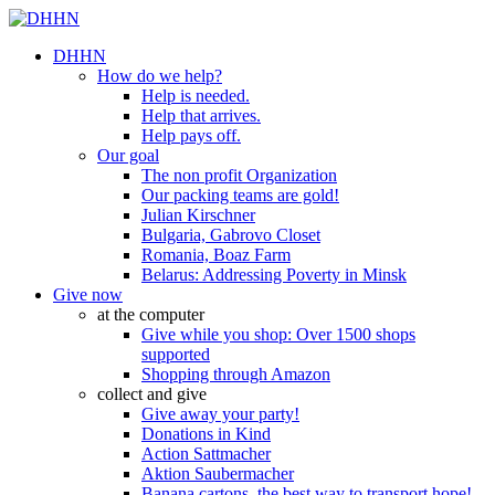
DHHN
How do we help?
Help is needed.
Help that arrives.
Help pays off.
Our goal
The non profit Organization
Our packing teams are gold!
Julian Kirschner
Bulgaria, Gabrovo Closet
Romania, Boaz Farm
Belarus: Addressing Poverty in Minsk
Give now
at the computer
Give while you shop: Over 1500 shops
supported
Shopping through Amazon
collect and give
Give away your party!
Donations in Kind
Action Sattmacher
Aktion Saubermacher
Banana cartons, the best way to transport hope!