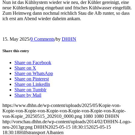
Nun ist das Kühlsystem wieder wie neu, der Kühler gereinigt, eine
neue Kühlerkupplung eingebaut und frisches Kühlwasser eingefüllt.
Zum Heimweg dann nochmal reichlich Stau die Alb runter, so dass
ich erst am Abend wieder daheim ankam.
15. May 2025
/
0 Comments
/
by
DHHN
Share this entry
Share on Facebook
Share on X
Share on WhatsApp
Share on Pinterest
Share on LinkedIn
Share on Tumblr
Share by Mail
https://www.dhhn.de/wp-content/uploads/2025/05/Kopie-von-
Kopie-von-Kopie-von-Kopie-von-Kopie-von-Kopie-von-Kopie-
von-Kopie_20250515_202910_0000.png
1080
1080
DHHN
http://vorschau.dhhn.de/wp-content/uploads/2014/02/DHHN-Logo-
neu-2013gr.png
DHHN
2025-05-15 18:30:15
2025-05-15
18:30:18
Hilfstransport Albanien