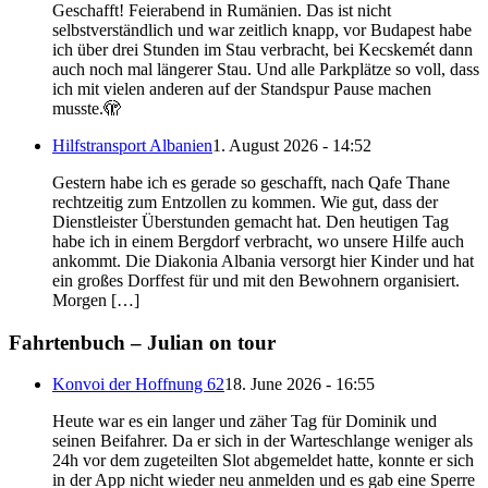
Geschafft! Feierabend in Rumänien. Das ist nicht
selbstverständlich und war zeitlich knapp, vor Budapest habe
ich über drei Stunden im Stau verbracht, bei Kecskemét dann
auch noch mal längerer Stau. Und alle Parkplätze so voll, dass
ich mit vielen anderen auf der Standspur Pause machen
musste.🫣
Hilfstransport Albanien
1. August 2026 - 14:52
Gestern habe ich es gerade so geschafft, nach Qafe Thane
rechtzeitig zum Entzollen zu kommen. Wie gut, dass der
Dienstleister Überstunden gemacht hat. Den heutigen Tag
habe ich in einem Bergdorf verbracht, wo unsere Hilfe auch
ankommt. Die Diakonia Albania versorgt hier Kinder und hat
ein großes Dorffest für und mit den Bewohnern organisiert.
Morgen […]
Fahrtenbuch – Julian on tour
Konvoi der Hoffnung 62
18. June 2026 - 16:55
Heute war es ein langer und zäher Tag für Dominik und
seinen Beifahrer. Da er sich in der Warteschlange weniger als
24h vor dem zugeteilten Slot abgemeldet hatte, konnte er sich
in der App nicht wieder neu anmelden und es gab eine Sperre