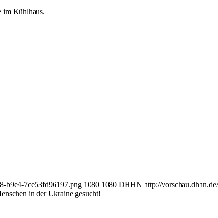
e im Kühlhaus.
ad8-b9e4-7ce53fd96197.png
1080
1080
DHHN
http://vorschau.dhhn.
Menschen in der Ukraine gesucht!