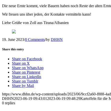
Die neue Ernte kommt, viele Bauern haben noch Reste der alten Ernt
Wir freuen uns über jeden, der Kontakte vermitteln kann!
Liebe Grüße von Zoll aus Tirana/Albanien
19. June 2023
/
0 Comments
/
by
DHHN
Share this entry
Share on Facebook
Share on X
Share on WhatsApp
Share on Pinterest
Share on LinkedIn
Share on Tumblr
Share by Mail
https://www.dhhn.de/wp-content/uploads/2023/06/9ccf2a60-f888-4
DHHN
2023-06-19 09:43:01
2023-06-19 09:48:29
Kartoffeln für die 
0
replies