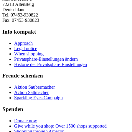
72213 Altensteig
Deutschland
Tel. 07453-930822
Fax. 07453-930823
Info kompakt
Approach
Legal notice
When shopping
Privatsphäre-Einstellungen ändern
Historie der Privatsphäre-Einstellungen
Freude schenken
Aktion Saubermacher
Action Sattmacher
Sparkling Eyes Campaign
Spenden
Donate now
Give while you shop: Over 1500 shops supported
Shopping through Amazon