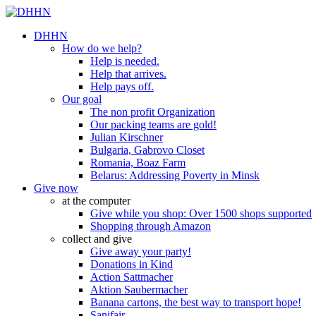
DHHN
How do we help?
Help is needed.
Help that arrives.
Help pays off.
Our goal
The non profit Organization
Our packing teams are gold!
Julian Kirschner
Bulgaria, Gabrovo Closet
Romania, Boaz Farm
Belarus: Addressing Poverty in Minsk
Give now
at the computer
Give while you shop: Over 1500 shops supported
Shopping through Amazon
collect and give
Give away your party!
Donations in Kind
Action Sattmacher
Aktion Saubermacher
Banana cartons, the best way to transport hope!
Sanifair