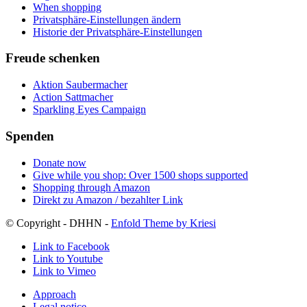
When shopping
Privatsphäre-Einstellungen ändern
Historie der Privatsphäre-Einstellungen
Freude schenken
Aktion Saubermacher
Action Sattmacher
Sparkling Eyes Campaign
Spenden
Donate now
Give while you shop: Over 1500 shops supported
Shopping through Amazon
Direkt zu Amazon / bezahlter Link
© Copyright - DHHN -
Enfold Theme by Kriesi
Link to Facebook
Link to Youtube
Link to Vimeo
Approach
Legal notice