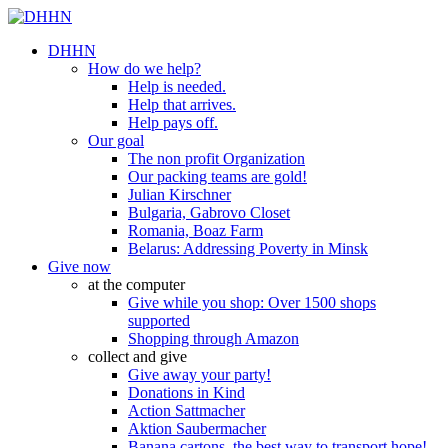
DHHN
How do we help?
Help is needed.
Help that arrives.
Help pays off.
Our goal
The non profit Organization
Our packing teams are gold!
Julian Kirschner
Bulgaria, Gabrovo Closet
Romania, Boaz Farm
Belarus: Addressing Poverty in Minsk
Give now
at the computer
Give while you shop: Over 1500 shops
supported
Shopping through Amazon
collect and give
Give away your party!
Donations in Kind
Action Sattmacher
Aktion Saubermacher
Banana cartons, the best way to transport hope!