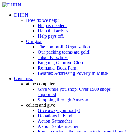
DHHN
How do we help?
Help is needed.
Help that arrives.
Help pays off.
Our goal
The non profit Organization
Our packing teams are gold!
Julian Kirschner
Bulgaria, Gabrovo Closet
Romania, Boaz Farm
Belarus: Addressing Poverty in Minsk
Give now
at the computer
Give while you shop: Over 1500 shops
supported
Shopping through Amazon
collect and give
Give away your party!
Donations in Kind
Action Sattmacher
Aktion Saubermacher
Banana cartons, the best way to transport hope!