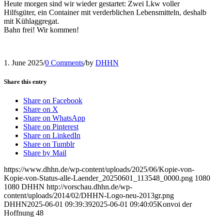
Heute morgen sind wir wieder gestartet: Zwei Lkw voller
Hilfsgüter, ein Container mit verderblichen Lebensmitteln, deshalb
mit Kühlaggregat.
Bahn frei! Wir kommen!
1. June 2025
/
0 Comments
/
by
DHHN
Share this entry
Share on Facebook
Share on X
Share on WhatsApp
Share on Pinterest
Share on LinkedIn
Share on Tumblr
Share by Mail
https://www.dhhn.de/wp-content/uploads/2025/06/Kopie-von-
Kopie-von-Status-alle-Laender_20250601_113548_0000.png
1080
1080
DHHN
http://vorschau.dhhn.de/wp-
content/uploads/2014/02/DHHN-Logo-neu-2013gr.png
DHHN
2025-06-01 09:39:39
2025-06-01 09:40:05
Konvoi der
Hoffnung 48