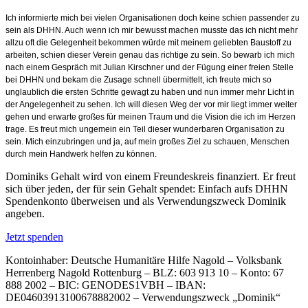
Ich informierte mich bei vielen Organisationen doch keine schien passender zu
sein als DHHN. Auch wenn ich mir bewusst machen musste das ich nicht mehr
allzu oft die Gelegenheit bekommen würde mit meinem geliebten Baustoff zu
arbeiten, schien dieser Verein genau das richtige zu sein. So bewarb ich mich
nach einem Gespräch mit Julian Kirschner und der Fügung einer freien Stelle
bei DHHN und bekam die Zusage schnell übermittelt, ich freute mich so
unglaublich die ersten Schritte gewagt zu haben und nun immer mehr Licht in
der Angelegenheit zu sehen. Ich will diesen Weg der vor mir liegt immer weiter
gehen und erwarte großes für meinen Traum und die Vision die ich im Herzen
trage. Es freut mich ungemein ein Teil dieser wunderbaren Organisation zu
sein. Mich einzubringen und ja, auf mein großes Ziel zu schauen, Menschen
durch mein Handwerk helfen zu können.
Dominiks Gehalt wird von einem Freundeskreis finanziert. Er freut
sich über jeden, der für sein Gehalt spendet: Einfach aufs DHHN
Spendenkonto überweisen und als Verwendungszweck Dominik
angeben.
Jetzt spenden
Kontoinhaber: Deutsche Humanitäre Hilfe Nagold – Volksbank
Herrenberg Nagold Rottenburg – BLZ: 603 913 10 – Konto: 67
888 2002 – BIC: GENODES1VBH – IBAN:
DE04603913100678882002 – Verwendungszweck „Dominik“