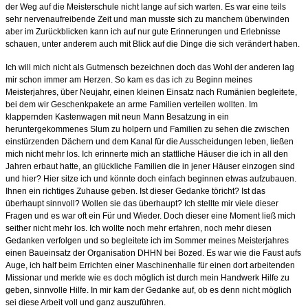
der Weg auf die Meisterschule nicht lange auf sich warten. Es war eine teils
sehr nervenaufreibende Zeit und man musste sich zu manchem überwinden
aber im Zurückblicken kann ich auf nur gute Erinnerungen und Erlebnisse
schauen, unter anderem auch mit Blick auf die Dinge die sich verändert haben.
Ich will mich nicht als Gutmensch bezeichnen doch das Wohl der anderen lag
mir schon immer am Herzen. So kam es das ich zu Beginn meines
Meisterjahres, über Neujahr, einen kleinen Einsatz nach Rumänien begleitete,
bei dem wir Geschenkpakete an arme Familien verteilen wollten. Im
klappernden Kastenwagen mit neun Mann Besatzung in ein
heruntergekommenes Slum zu holpern und Familien zu sehen die zwischen
einstürzenden Dächern und dem Kanal für die Ausscheidungen leben, ließen
mich nicht mehr los. Ich erinnerte mich an stattliche Häuser die ich in all den
Jahren erbaut hatte, an glückliche Familien die in jener Häuser einzogen sind
und hier? Hier sitze ich und könnte doch einfach beginnen etwas aufzubauen.
Ihnen ein richtiges Zuhause geben. Ist dieser Gedanke töricht? Ist das
überhaupt sinnvoll? Wollen sie das überhaupt? Ich stellte mir viele dieser
Fragen und es war oft ein Für und Wieder. Doch dieser eine Moment ließ mich
seither nicht mehr los. Ich wollte noch mehr erfahren, noch mehr diesen
Gedanken verfolgen und so begleitete ich im Sommer meines Meisterjahres
einen Baueinsatz der Organisation DHHN bei Bozed. Es war wie die Faust aufs
Auge, ich half beim Errichten einer Maschinenhalle für einen dort arbeitenden
Missionar und merkte wie es doch möglich ist durch mein Handwerk Hilfe zu
geben, sinnvolle Hilfe. In mir kam der Gedanke auf, ob es denn nicht möglich
sei diese Arbeit voll und ganz auszuführen.