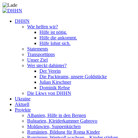
DHHN
Wie helfen wir?
Hilfe ist nötig.
Hilfe die ankommt.
Hilfe lohnt sich.
Statements
Transporttipps
Unser Ziel
Wer steckt dahinter?
Der Verein
Die Packteams, unsere Goldstücke
Julian Kirschner
Dominik Rehse
Die Lkws von DHHN
Ukraine
Aktuell
Projekte
Albanien, Hilfe in den Bergen
Bulgarien, Kleiderkammer Gabrovo
Moldawien, Suppenküchen
Rumänien, Bildung für Roma Kinder
Rumänien: Wertvoll wachsen – Kinder stärken.