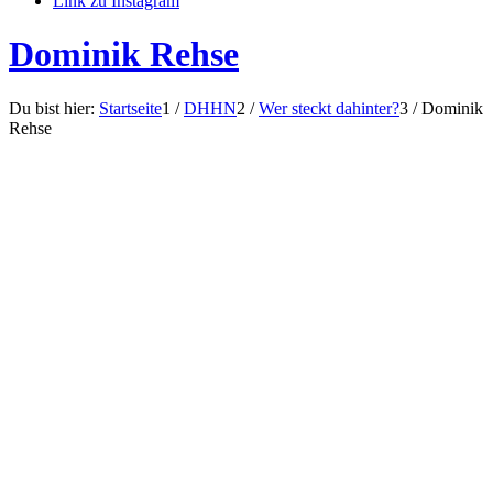
Link zu Instagram
Dominik Rehse
Du bist hier:
Startseite
1
/
DHHN
2
/
Wer steckt dahinter?
3
/
Dominik
Rehse