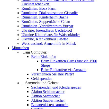
Zukunft schenken.
Rumänien, Boaz Farm
Rumänien, Diakoniestation Cisnadie
Rumänien, Kinderheim Bazna
Rumänien, Suppenküche Calan
Rumänien, Verteilzentrum Vurpar
Ukraine, Jugendhaus Uschgorod
Ukraine Kinderhaus für Waisenkinder
Ukraine, Krankenhaus Ilawtse
Weißrussland: Armenhilfe in Minsk
Mitmachen
…am Computer:
Beim Einkaufen
Beim Einkaufen Gutes tun: via 1500
Shops
Beim Einkaufen: via Amazon
Verschenken Sie Ihre Party!
Geld spenden
…Sammeln und Geben:
Sachspenden und Kleiderspeden
Aktion Schlaumacher
Aktion Sattmacher
Aktion Saubermacher
Bananenkisten sammeln