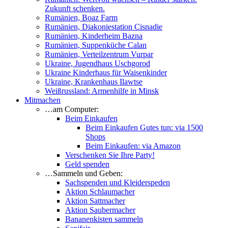
Zukunft schenken.
Rumänien, Boaz Farm
Rumänien, Diakoniestation Cisnadie
Rumänien, Kinderheim Bazna
Rumänien, Suppenküche Calan
Rumänien, Verteilzentrum Vurpar
Ukraine, Jugendhaus Uschgorod
Ukraine Kinderhaus für Waisenkinder
Ukraine, Krankenhaus Ilawtse
Weißrussland: Armenhilfe in Minsk
Mitmachen
…am Computer:
Beim Einkaufen
Beim Einkaufen Gutes tun: via 1500
Shops
Beim Einkaufen: via Amazon
Verschenken Sie Ihre Party!
Geld spenden
…Sammeln und Geben:
Sachspenden und Kleiderspeden
Aktion Schlaumacher
Aktion Sattmacher
Aktion Saubermacher
Bananenkisten sammeln