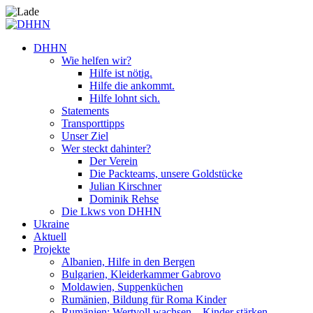
DHHN
Wie helfen wir?
Hilfe ist nötig.
Hilfe die ankommt.
Hilfe lohnt sich.
Statements
Transporttipps
Unser Ziel
Wer steckt dahinter?
Der Verein
Die Packteams, unsere Goldstücke
Julian Kirschner
Dominik Rehse
Die Lkws von DHHN
Ukraine
Aktuell
Projekte
Albanien, Hilfe in den Bergen
Bulgarien, Kleiderkammer Gabrovo
Moldawien, Suppenküchen
Rumänien, Bildung für Roma Kinder
Rumänien: Wertvoll wachsen – Kinder stärken.