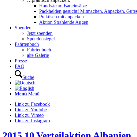
…praktisch anpacken:
Hands-team Baueinsätze
Packhelden gesucht! Mitmachen. Anpacken. Gutes
Praktisch mit anpacken
Aktion Strahlende Augen
Spenden
Jetzt spenden
Spendensiegel
Fahrtenbuch
Fahrtenbuch
alte Galerie
Presse
FAQ
Suche
Menü
Menü
Link zu Facebook
Link zu Youtube
Link zu Vimeo
Link zu Instagram
2015 10 Verteilaktion Albanien