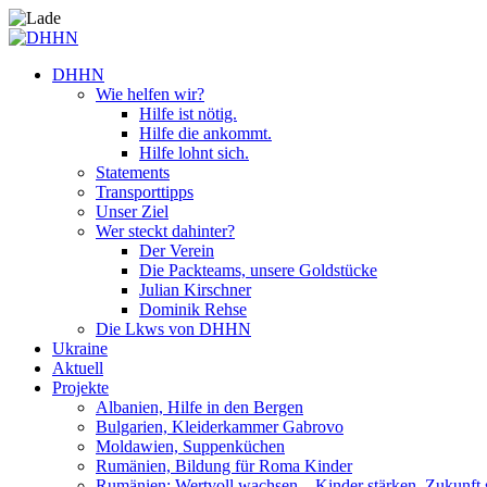
DHHN
Wie helfen wir?
Hilfe ist nötig.
Hilfe die ankommt.
Hilfe lohnt sich.
Statements
Transporttipps
Unser Ziel
Wer steckt dahinter?
Der Verein
Die Packteams, unsere Goldstücke
Julian Kirschner
Dominik Rehse
Die Lkws von DHHN
Ukraine
Aktuell
Projekte
Albanien, Hilfe in den Bergen
Bulgarien, Kleiderkammer Gabrovo
Moldawien, Suppenküchen
Rumänien, Bildung für Roma Kinder
Rumänien: Wertvoll wachsen – Kinder stärken. Zukunft 