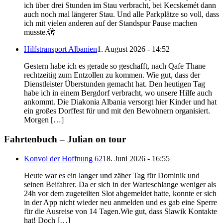
ich über drei Stunden im Stau verbracht, bei Kecskemét dann
auch noch mal längerer Stau. Und alle Parkplätze so voll, dass
ich mit vielen anderen auf der Standspur Pause machen
musste.🫣
Hilfstransport Albanien
1. August 2026 - 14:52
Gestern habe ich es gerade so geschafft, nach Qafe Thane
rechtzeitig zum Entzollen zu kommen. Wie gut, dass der
Dienstleister Überstunden gemacht hat. Den heutigen Tag
habe ich in einem Bergdorf verbracht, wo unsere Hilfe auch
ankommt. Die Diakonia Albania versorgt hier Kinder und hat
ein großes Dorffest für und mit den Bewohnern organisiert.
Morgen […]
Fahrtenbuch – Julian on tour
Konvoi der Hoffnung 62
18. Juni 2026 - 16:55
Heute war es ein langer und zäher Tag für Dominik und
seinen Beifahrer. Da er sich in der Warteschlange weniger als
24h vor dem zugeteilten Slot abgemeldet hatte, konnte er sich
in der App nicht wieder neu anmelden und es gab eine Sperre
für die Ausreise von 14 Tagen.Wie gut, dass Slawik Kontakte
hat! Doch […]