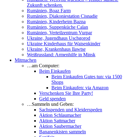
Zukunft schenken.
Rumänien, Boaz Farm
Rumänien, Diakoniestation Cisnadie
Rumänien, Kinderheim Bazna
Rumänien, Suppenküche Calan
Rumänien, Verteilzentrum Vurpar
Ukraine, Jugendhaus Uschgorod
Ukraine Kinderhaus für Waisenkinder
Ukraine, Krankenhaus Ilawtse
Weißrussland: Armenhilfe in Minsk
Mitmachen
…am Computer:
Beim Einkaufen
Beim Einkaufen Gutes tun: via 1500
Shops
Beim Einkaufen: via Amazon
Verschenken Sie Ihre Party!
Geld spenden
…Sammeln und Geben:
Sachspenden und Kleiderspeden
Aktion Schlaumacher
Aktion Sattmacher
Aktion Saubermacher
Bananenkisten sammeln