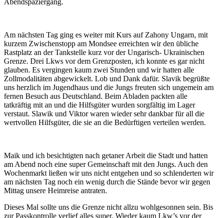
Abendspaziergang.
Am nächsten Tag ging es weiter mit Kurs auf Zahony Ungarn, mit
kurzem Zwischenstopp am Mondsee erreichten wir den übliche
Rastplatz an der Tankstelle kurz vor der Ungarisch- Ukrainischen
Grenze. Drei Lkws vor dem Grenzposten, ich konnte es gar nicht
glauben. Es vergingen kaum zwei Stunden und wir hatten alle
Zollmodalitäten abgewickelt. Lob und Dank dafür. Slavik begrüßte
uns herzlich im Jugendhaus und die Jungs freuten sich ungemein am
fernen Besuch aus Deutschland. Beim Abladen packten alle
tatkräftig mit an und die Hilfsgüter wurden sorgfältig im Lager
verstaut. Slawik und Viktor waren wieder sehr dankbar für all die
wertvollen Hilfsgüter, die sie an die Bedürftigen verteilen werden.
Maik und ich besichtigten nach getaner Arbeit die Stadt und hatten
am Abend noch eine super Gemeinschaft mit den Jungs. Auch den
Wochenmarkt ließen wir uns nicht entgehen und so schlenderten wir
am nächsten Tag noch ein wenig durch die Stände bevor wir gegen
Mittag unsere Heimreise antraten.
Dieses Mal sollte uns die Grenze nicht allzu wohlgesonnen sein. Bis
zur Passkontrolle verlief alles super. Wieder kaum Lkw’s vor der