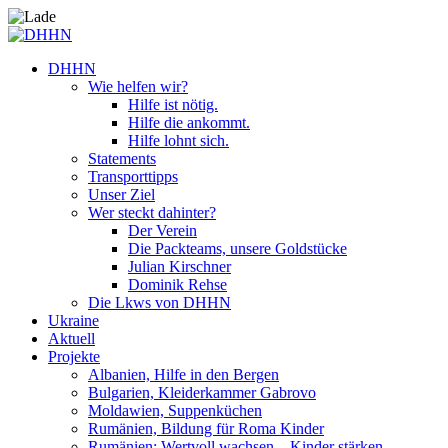
DHHN
Wie helfen wir?
Hilfe ist nötig.
Hilfe die ankommt.
Hilfe lohnt sich.
Statements
Transporttipps
Unser Ziel
Wer steckt dahinter?
Der Verein
Die Packteams, unsere Goldstücke
Julian Kirschner
Dominik Rehse
Die Lkws von DHHN
Ukraine
Aktuell
Projekte
Albanien, Hilfe in den Bergen
Bulgarien, Kleiderkammer Gabrovo
Moldawien, Suppenküchen
Rumänien, Bildung für Roma Kinder
Rumänien: Wertvoll wachsen – Kinder stärken.