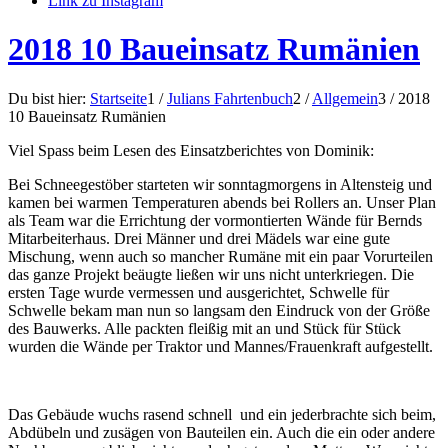
Link zu Instagram
2018 10 Baueinsatz Rumänien
Du bist hier:
Startseite
1
/
Julians Fahrtenbuch
2
/
Allgemein
3
/
2018
10 Baueinsatz Rumänien
Viel Spass beim Lesen des Einsatzberichtes von Dominik:
Bei Schneegestöber starteten wir sonntagmorgens in Altensteig und
kamen bei warmen Temperaturen abends bei Rollers an. Unser Plan
als Team war die Errichtung der vormontierten Wände für Bernds
Mitarbeiterhaus. Drei Männer und drei Mädels war eine gute
Mischung, wenn auch so mancher Rumäne mit ein paar Vorurteilen
das ganze Projekt beäugte ließen wir uns nicht unterkriegen. Die
ersten Tage wurde vermessen und ausgerichtet, Schwelle für
Schwelle bekam man nun so langsam den Eindruck von der Größe
des Bauwerks. Alle packten fleißig mit an und Stück für Stück
wurden die Wände per Traktor und Mannes/Frauenkraft aufgestellt.
Das Gebäude wuchs rasend schnell und ein jederbrachte sich beim,
Abdübeln und zusägen von Bauteilen ein. Auch die ein oder andere