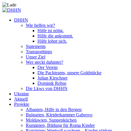
DHHN
Wie helfen wir?
Hilfe ist nötig.
Hilfe die ankommt.
Hilfe lohnt sich.
Statements
Transporttipps
Unser Ziel
Wer steckt dahinter?
Der Verein
Die Packteams, unsere Goldstücke
Julian Kirschner
Dominik Rehse
Die Lkws von DHHN
Ukraine
Aktuell
Projekte
Albanien, Hilfe in den Bergen
Bulgarien, Kleiderkammer Gabrovo
Moldawien, Suppenküchen
Rumänien, Bildung für Roma Kinder
Rumänien: Wertvoll wachsen – Kinder stärken.