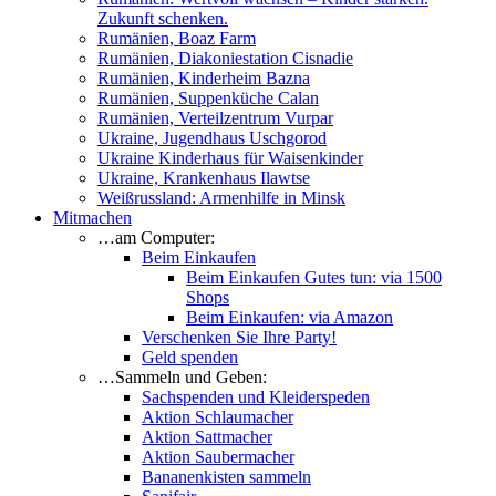
Zukunft schenken.
Rumänien, Boaz Farm
Rumänien, Diakoniestation Cisnadie
Rumänien, Kinderheim Bazna
Rumänien, Suppenküche Calan
Rumänien, Verteilzentrum Vurpar
Ukraine, Jugendhaus Uschgorod
Ukraine Kinderhaus für Waisenkinder
Ukraine, Krankenhaus Ilawtse
Weißrussland: Armenhilfe in Minsk
Mitmachen
…am Computer:
Beim Einkaufen
Beim Einkaufen Gutes tun: via 1500
Shops
Beim Einkaufen: via Amazon
Verschenken Sie Ihre Party!
Geld spenden
…Sammeln und Geben:
Sachspenden und Kleiderspeden
Aktion Schlaumacher
Aktion Sattmacher
Aktion Saubermacher
Bananenkisten sammeln