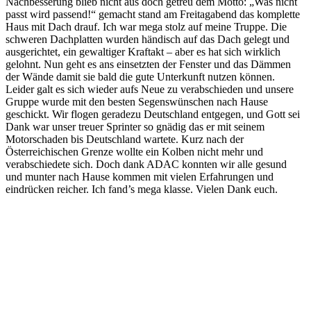
Nachbesserung blieb nicht aus doch getreu dem Motto: „Was nicht
passt wird passend!“ gemacht stand am Freitagabend das komplette
Haus mit Dach drauf. Ich war mega stolz auf meine Truppe. Die
schweren Dachplatten wurden händisch auf das Dach gelegt und
ausgerichtet, ein gewaltiger Kraftakt – aber es hat sich wirklich
gelohnt. Nun geht es ans einsetzten der Fenster und das Dämmen
der Wände damit sie bald die gute Unterkunft nutzen können.
Leider galt es sich wieder aufs Neue zu verabschieden und unsere
Gruppe wurde mit den besten Segenswünschen nach Hause
geschickt. Wir flogen geradezu Deutschland entgegen, und Gott sei
Dank war unser treuer Sprinter so gnädig das er mit seinem
Motorschaden bis Deutschland wartete. Kurz nach der
Österreichischen Grenze wollte ein Kolben nicht mehr und
verabschiedete sich. Doch dank ADAC konnten wir alle gesund
und munter nach Hause kommen mit vielen Erfahrungen und
eindrücken reicher. Ich fand’s mega klasse. Vielen Dank euch.