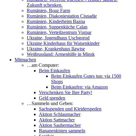
Zukunft schenken.
Rumänien, Boaz Farm
Rumänien, Diakoniestation Cisnadie
Rumänien, Kinderheim Bazna
Rumänien, Suppenküche Calan
Rumänien, Verteilzentrum Vurpar
Ukraine, Jugendhaus Uschgorod
Ukraine Kinderhaus für Waisenkinder
Ukraine, Krankenhaus Ilawtse
Weißrussland: Armenhilfe in Minsk
Mitmachen
…am Computer:
Beim Einkaufen
Beim Einkaufen Gutes tun: via 1500
Shops
Beim Einkaufen: via Amazon
Verschenken Sie Ihre Party!
Geld spenden
…Sammeln und Geben:
Sachspenden und Kleiderspeden
Aktion Schlaumacher
Aktion Sattmacher
Aktion Saubermacher
Bananenkisten sammeln