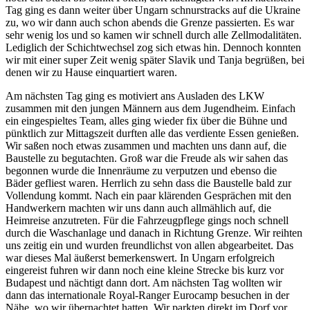
Tag ging es dann weiter über Ungarn schnurstracks auf die Ukraine
zu, wo wir dann auch schon abends die Grenze passierten. Es war
sehr wenig los und so kamen wir schnell durch alle Zellmodalitäten.
Lediglich der Schichtwechsel zog sich etwas hin. Dennoch konnten
wir mit einer super Zeit wenig später Slavik und Tanja begrüßen, bei
denen wir zu Hause einquartiert waren.
Am nächsten Tag ging es motiviert ans Ausladen des LKW
zusammen mit den jungen Männern aus dem Jugendheim. Einfach
ein eingespieltes Team, alles ging wieder fix über die Bühne und
pünktlich zur Mittagszeit durften alle das verdiente Essen genießen.
Wir saßen noch etwas zusammen und machten uns dann auf, die
Baustelle zu begutachten. Groß war die Freude als wir sahen das
begonnen wurde die Innenräume zu verputzen und ebenso die
Bäder gefliest waren. Herrlich zu sehn dass die Baustelle bald zur
Vollendung kommt. Nach ein paar klärenden Gesprächen mit den
Handwerkern machten wir uns dann auch allmählich auf, die
Heimreise anzutreten. Für die Fahrzeugpflege gings noch schnell
durch die Waschanlage und danach in Richtung Grenze. Wir reihten
uns zeitig ein und wurden freundlichst von allen abgearbeitet. Das
war dieses Mal äußerst bemerkenswert. In Ungarn erfolgreich
eingereist fuhren wir dann noch eine kleine Strecke bis kurz vor
Budapest und nächtigt dann dort. Am nächsten Tag wollten wir
dann das internationale Royal-Ranger Eurocamp besuchen in der
Nähe, wo wir übernachtet hatten. Wir parkten direkt im Dorf vor