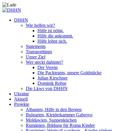
DHHN
Wie helfen wir?
Hilfe ist nötig.
Hilfe die ankommt.
Hilfe lohnt sich.
Statements
Transporttipps
Unser Ziel
Wer steckt dahinter?
Der Verein
Die Packteams, unsere Goldstücke
Julian Kirschner
Dominik Rehse
Die Lkws von DHHN
Ukraine
Aktuell
Projekte
Albanien, Hilfe in den Bergen
Bulgarien, Kleiderkammer Gabrovo
Moldawien, Suppenküchen
Rumänien, Bildung für Roma Kinder
Rumänien: Wertvoll wachsen – Kinder stärken.