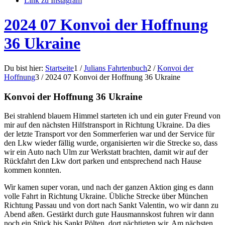
Link zu Instagram
2024 07 Konvoi der Hoffnung
36 Ukraine
Du bist hier:
Startseite
1
/
Julians Fahrtenbuch
2
/
Konvoi der
Hoffnung
3
/
2024 07 Konvoi der Hoffnung 36 Ukraine
Konvoi der Hoffnung 36 Ukraine
Bei strahlend blauem Himmel starteten ich und ein guter Freund von
mir auf den nächsten Hilfstransport in Richtung Ukraine. Da dies
der letzte Transport vor den Sommerferien war und der Service für
den Lkw wieder fällig wurde, organisierten wir die Strecke so, dass
wir ein Auto nach Ulm zur Werkstatt brachten, damit wir auf der
Rückfahrt den Lkw dort parken und entsprechend nach Hause
kommen konnten.
Wir kamen super voran, und nach der ganzen Aktion ging es dann
volle Fahrt in Richtung Ukraine. Übliche Strecke über München
Richtung Passau und von dort nach Sankt Valentin, wo wir dann zu
Abend aßen. Gestärkt durch gute Hausmannskost fuhren wir dann
noch ein Stück bis Sankt Pölten, dort nächtigten wir. Am nächsten