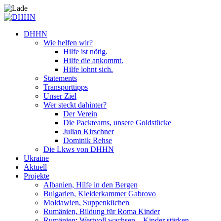
DHHN
Wie helfen wir?
Hilfe ist nötig.
Hilfe die ankommt.
Hilfe lohnt sich.
Statements
Transporttipps
Unser Ziel
Wer steckt dahinter?
Der Verein
Die Packteams, unsere Goldstücke
Julian Kirschner
Dominik Rehse
Die Lkws von DHHN
Ukraine
Aktuell
Projekte
Albanien, Hilfe in den Bergen
Bulgarien, Kleiderkammer Gabrovo
Moldawien, Suppenküchen
Rumänien, Bildung für Roma Kinder
Rumänien: Wertvoll wachsen – Kinder stärken.