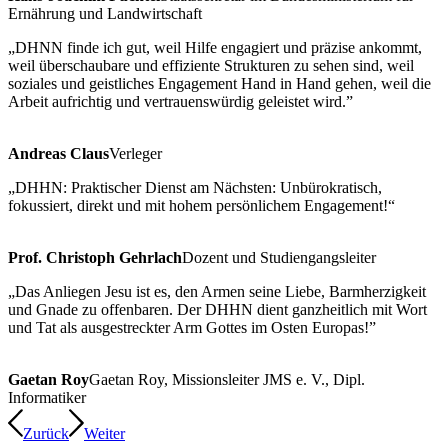
Ernährung und Landwirtschaft
„DHNN finde ich gut, weil Hilfe engagiert und präzise ankommt,
weil überschaubare und effiziente Strukturen zu sehen sind, weil
soziales und geistliches Engagement Hand in Hand gehen, weil die
Arbeit aufrichtig und vertrauenswürdig geleistet wird.”
Andreas Claus
Verleger
„DHHN: Praktischer Dienst am Nächsten: Unbürokratisch,
fokussiert, direkt und mit hohem persönlichem Engagement!“
Prof. Christoph Gehrlach
Dozent und Studiengangsleiter
„Das Anliegen Jesu ist es, den Armen seine Liebe, Barmherzigkeit
und Gnade zu offenbaren. Der DHHN dient ganzheitlich mit Wort
und Tat als ausgestreckter Arm Gottes im Osten Europas!”
Gaetan Roy
Gaetan Roy, Missionsleiter JMS e. V., Dipl.
Informatiker
Zurück
Weiter