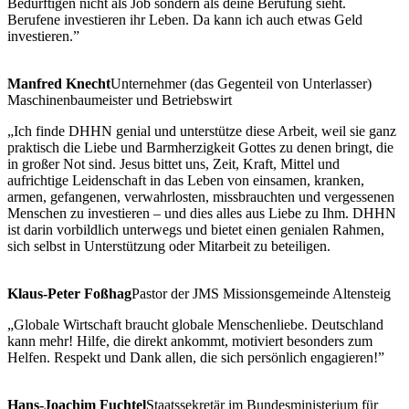
Bedürftigen nicht als Job sondern als deine Berufung sieht.
Berufene investieren ihr Leben. Da kann ich auch etwas Geld
investieren.”
Manfred Knecht
Unternehmer (das Gegenteil von Unterlasser)
Maschinenbaumeister und Betriebswirt
„Ich finde DHHN genial und unterstütze diese Arbeit, weil sie ganz
praktisch die Liebe und Barmherzigkeit Gottes zu denen bringt, die
in großer Not sind. Jesus bittet uns, Zeit, Kraft, Mittel und
aufrichtige Leidenschaft in das Leben von einsamen, kranken,
armen, gefangenen, verwahrlosten, missbrauchten und vergessenen
Menschen zu investieren – und dies alles aus Liebe zu Ihm. DHHN
ist darin vorbildlich unterwegs und bietet einen genialen Rahmen,
sich selbst in Unterstützung oder Mitarbeit zu beteiligen.
Klaus-Peter Foßhag
Pastor der JMS Missionsgemeinde Altensteig
„Globale Wirtschaft braucht globale Menschenliebe. Deutschland
kann mehr! Hilfe, die direkt ankommt, motiviert besonders zum
Helfen. Respekt und Dank allen, die sich persönlich engagieren!”
Hans-Joachim Fuchtel
Staatssekretär im Bundesministerium für