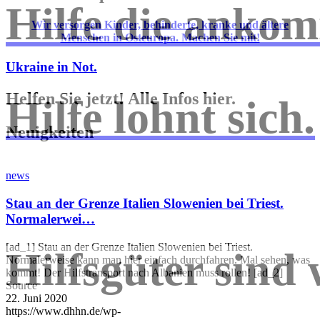
Hilfe die ankom
Wir versorgen Kinder, behinderte, kranke und ältere
Menschen in Osteuropa. Machen Sie mit!
Ukraine in Not.
Helfen Sie jetzt! Alle Infos hier.
Hilfe lohnt sich.
Neuigkeiten
news
Stau an der Grenze Italien Slowenien bei Triest.
Normalerwei…
[ad_1] Stau an der Grenze Italien Slowenien bei Triest.
Hilfsgüter sind 
Normalerweise kann man hier einfach durchfahren. Mal sehen, was
kommt! Der Hilfstransport nach Albanien muss rollen! [ad_2]
Source
22. Juni 2020
https://www.dhhn.de/wp-