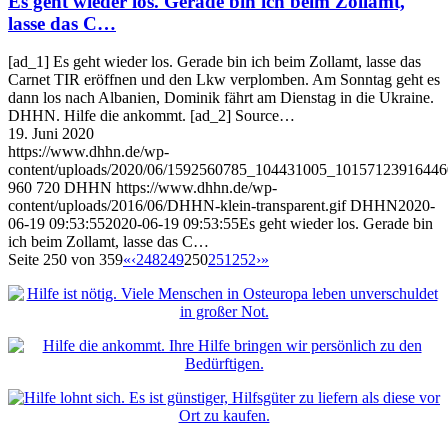
Es geht wieder los. Gerade bin ich beim Zollamt,
lasse das C…
[ad_1] Es geht wieder los. Gerade bin ich beim Zollamt, lasse das
Carnet TIR eröffnen und den Lkw verplomben. Am Sonntag geht es
dann los nach Albanien, Dominik fährt am Dienstag in die Ukraine.
DHHN. Hilfe die ankommt. [ad_2] Source…
19. Juni 2020
https://www.dhhn.de/wp-
content/uploads/2020/06/1592560785_104431005_1015712391644
960
720
DHHN
https://www.dhhn.de/wp-
content/uploads/2016/06/DHHN-klein-transparent.gif
DHHN
2020-
06-19 09:53:55
2020-06-19 09:53:55
Es geht wieder los. Gerade bin
ich beim Zollamt, lasse das C…
Seite 250 von 359
«
‹
248
249
250
251
252
›
»