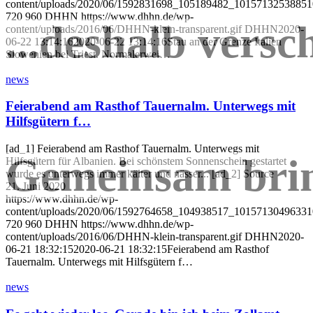
content/uploads/2020/06/1592831698_105189482_1015713253885
720
960
DHHN
https://www.dhhn.de/wp-
...deshalb versc
content/uploads/2016/06/DHHN-klein-transparent.gif
DHHN
2020-
06-22 13:14:16
2020-06-22 13:14:16
Stau an der Grenze Italien
Slowenien bei Triest. Normalerwei…
news
Feierabend am Rasthof Tauernalm. Unterwegs mit
Hilfsgütern f…
[ad_1] Feierabend am Rasthof Tauernalm. Unterwegs mit
Gemeinsam brin
Hilfsgütern für Albanien. Bei schönstem Sonnenschein gestartet
wurde es unterwegs immer kälter und nässer... [ad_2] Source
21. Juni 2020
https://www.dhhn.de/wp-
content/uploads/2020/06/1592764658_104938517_1015713049633
720
960
DHHN
https://www.dhhn.de/wp-
content/uploads/2016/06/DHHN-klein-transparent.gif
DHHN
2020-
06-21 18:32:15
2020-06-21 18:32:15
Feierabend am Rasthof
Tauernalm. Unterwegs mit Hilfsgütern f…
news