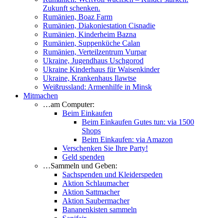
Zukunft schenken.
Rumänien, Boaz Farm
Rumänien, Diakoniestation Cisnadie
Rumänien, Kinderheim Bazna
Rumänien, Suppenküche Calan
Rumänien, Verteilzentrum Vurpar
Ukraine, Jugendhaus Uschgorod
Ukraine Kinderhaus für Waisenkinder
Ukraine, Krankenhaus Ilawtse
Weißrussland: Armenhilfe in Minsk
Mitmachen
…am Computer:
Beim Einkaufen
Beim Einkaufen Gutes tun: via 1500
Shops
Beim Einkaufen: via Amazon
Verschenken Sie Ihre Party!
Geld spenden
…Sammeln und Geben:
Sachspenden und Kleiderspeden
Aktion Schlaumacher
Aktion Sattmacher
Aktion Saubermacher
Bananenkisten sammeln