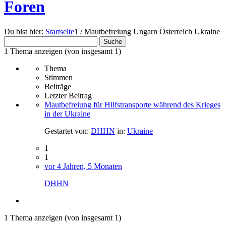
Foren
Du bist hier:
Startseite
1
/
Mautbefreiung Ungarn Österreich Ukraine
Suchen
nach:
1 Thema anzeigen (von insgesamt 1)
Thema
Stimmen
Beiträge
Letzter Beitrag
Mautbefreiung für Hilfstransporte während des Krieges
in der Ukraine
Gestartet von:
DHHN
in:
Ukraine
1
1
vor 4 Jahren, 5 Monaten
DHHN
1 Thema anzeigen (von insgesamt 1)