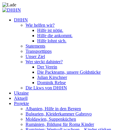
DHHN
Wie helfen wir?
Hilfe ist nötig.
Hilfe die ankommt.
Hilfe lohnt sich.
Statements
Transporttipps
Unser Ziel
Wer steckt dahinter?
Der Verein
Die Packteams, unsere Goldstücke
Julian Kirschner
Dominik Rehse
Die Lkws von DHHN
Ukraine
Aktuell
Projekte
Albanien, Hilfe in den Bergen
Bulgarien, Kleiderkammer Gabrovo
Moldawien, Suppenküchen
Rumänien, Bildung für Roma Kinder
Rumänien: Wertvoll wachsen – Kinder stärken.