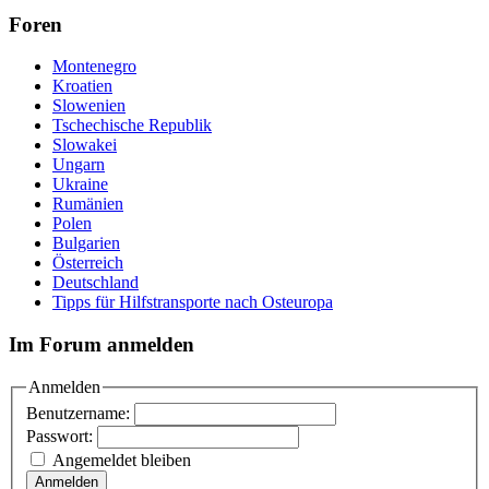
Foren
Montenegro
Kroatien
Slowenien
Tschechische Republik
Slowakei
Ungarn
Ukraine
Rumänien
Polen
Bulgarien
Österreich
Deutschland
Tipps für Hilfstransporte nach Osteuropa
Im Forum anmelden
Anmelden
Benutzername:
Passwort:
Angemeldet bleiben
Anmelden