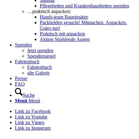
Sanifair
Pflegebetten und Krankenhausbetten spenden
…praktisch anpacken:
Hands-team Baueinsätze
Packhelden gesucht! Mitmachen. Anpacken.
Gutes tun!
Praktisch mit anpacken
Aktion Strahlende Augen
Spenden
Jetzt spenden
Spendensiegel
Fahrtenbuch
Fahrtenbuch
alte Galerie
Presse
FAQ
Suche
Menü
Menü
Link zu Facebook
Link zu Youtube
Link zu Vimeo
Link zu Instagram