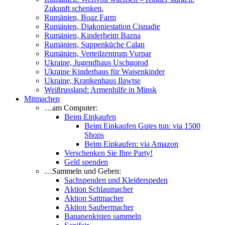
Zukunft schenken.
Rumänien, Boaz Farm
Rumänien, Diakoniestation Cisnadie
Rumänien, Kinderheim Bazna
Rumänien, Suppenküche Calan
Rumänien, Verteilzentrum Vurpar
Ukraine, Jugendhaus Uschgorod
Ukraine Kinderhaus für Waisenkinder
Ukraine, Krankenhaus Ilawtse
Weißrussland: Armenhilfe in Minsk
Mitmachen
…am Computer:
Beim Einkaufen
Beim Einkaufen Gutes tun: via 1500
Shops
Beim Einkaufen: via Amazon
Verschenken Sie Ihre Party!
Geld spenden
…Sammeln und Geben:
Sachspenden und Kleiderspeden
Aktion Schlaumacher
Aktion Sattmacher
Aktion Saubermacher
Bananenkisten sammeln