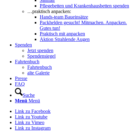
Sanifair
Pflegebetten und Krankenhausbetten spenden
…praktisch anpacken:
Hands-team Baueinsätze
Packhelden gesucht! Mitmachen. Anpacken.
Gutes tun!
Praktisch mit anpacken
Aktion Strahlende Augen
Spenden
Jetzt spenden
Spendensiegel
Fahrtenbuch
Fahrtenbuch
alte Galerie
Presse
FAQ
Suche
Menü
Menü
Link zu Facebook
Link zu Youtube
Link zu Vimeo
Link zu Instagram