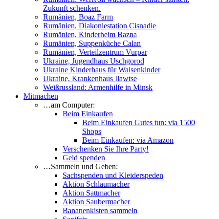
Zukunft schenken.
Rumänien, Boaz Farm
Rumänien, Diakoniestation Cisnadie
Rumänien, Kinderheim Bazna
Rumänien, Suppenküche Calan
Rumänien, Verteilzentrum Vurpar
Ukraine, Jugendhaus Uschgorod
Ukraine Kinderhaus für Waisenkinder
Ukraine, Krankenhaus Ilawtse
Weißrussland: Armenhilfe in Minsk
Mitmachen
…am Computer:
Beim Einkaufen
Beim Einkaufen Gutes tun: via 1500
Shops
Beim Einkaufen: via Amazon
Verschenken Sie Ihre Party!
Geld spenden
…Sammeln und Geben:
Sachspenden und Kleiderspeden
Aktion Schlaumacher
Aktion Sattmacher
Aktion Saubermacher
Bananenkisten sammeln