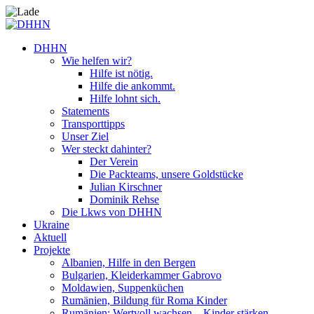
DHHN
Wie helfen wir?
Hilfe ist nötig.
Hilfe die ankommt.
Hilfe lohnt sich.
Statements
Transporttipps
Unser Ziel
Wer steckt dahinter?
Der Verein
Die Packteams, unsere Goldstücke
Julian Kirschner
Dominik Rehse
Die Lkws von DHHN
Ukraine
Aktuell
Projekte
Albanien, Hilfe in den Bergen
Bulgarien, Kleiderkammer Gabrovo
Moldawien, Suppenküchen
Rumänien, Bildung für Roma Kinder
Rumänien: Wertvoll wachsen – Kinder stärken.