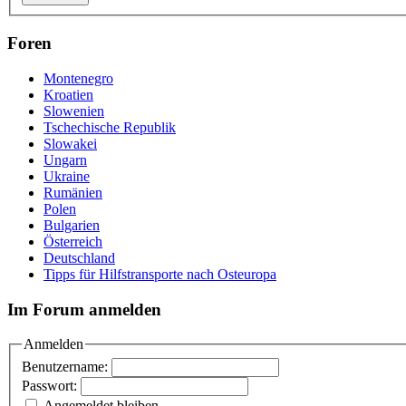
Foren
Montenegro
Kroatien
Slowenien
Tschechische Republik
Slowakei
Ungarn
Ukraine
Rumänien
Polen
Bulgarien
Österreich
Deutschland
Tipps für Hilfstransporte nach Osteuropa
Im Forum anmelden
Anmelden
Benutzername:
Passwort:
Angemeldet bleiben