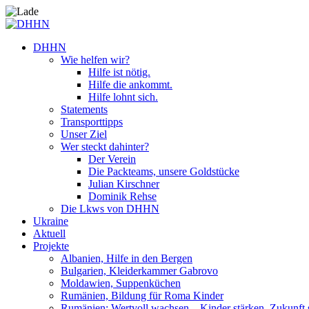
DHHN
Wie helfen wir?
Hilfe ist nötig.
Hilfe die ankommt.
Hilfe lohnt sich.
Statements
Transporttipps
Unser Ziel
Wer steckt dahinter?
Der Verein
Die Packteams, unsere Goldstücke
Julian Kirschner
Dominik Rehse
Die Lkws von DHHN
Ukraine
Aktuell
Projekte
Albanien, Hilfe in den Bergen
Bulgarien, Kleiderkammer Gabrovo
Moldawien, Suppenküchen
Rumänien, Bildung für Roma Kinder
Rumänien: Wertvoll wachsen – Kinder stärken. Zukunft 