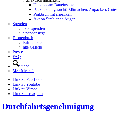
…praktisch anpacken:
Hands-team Baueinsätze
Packhelden gesucht! Mitmachen. Anpacken. Gutes
Praktisch mit anpacken
Aktion Strahlende Augen
Spenden
Jetzt spenden
Spendensiegel
Fahrtenbuch
Fahrtenbuch
alte Galerie
Presse
FAQ
Suche
Menü
Menü
Link zu Facebook
Link zu Youtube
Link zu Vimeo
Link zu Instagram
Durchfahrtsgenehmigung