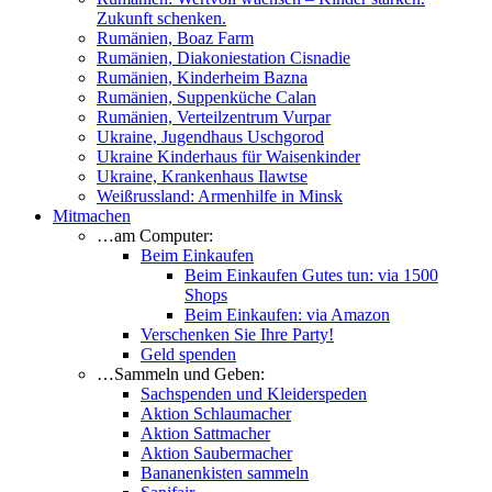
Zukunft schenken.
Rumänien, Boaz Farm
Rumänien, Diakoniestation Cisnadie
Rumänien, Kinderheim Bazna
Rumänien, Suppenküche Calan
Rumänien, Verteilzentrum Vurpar
Ukraine, Jugendhaus Uschgorod
Ukraine Kinderhaus für Waisenkinder
Ukraine, Krankenhaus Ilawtse
Weißrussland: Armenhilfe in Minsk
Mitmachen
…am Computer:
Beim Einkaufen
Beim Einkaufen Gutes tun: via 1500
Shops
Beim Einkaufen: via Amazon
Verschenken Sie Ihre Party!
Geld spenden
…Sammeln und Geben:
Sachspenden und Kleiderspeden
Aktion Schlaumacher
Aktion Sattmacher
Aktion Saubermacher
Bananenkisten sammeln