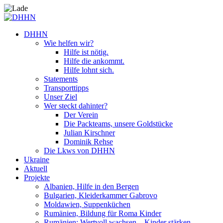
DHHN
Wie helfen wir?
Hilfe ist nötig.
Hilfe die ankommt.
Hilfe lohnt sich.
Statements
Transporttipps
Unser Ziel
Wer steckt dahinter?
Der Verein
Die Packteams, unsere Goldstücke
Julian Kirschner
Dominik Rehse
Die Lkws von DHHN
Ukraine
Aktuell
Projekte
Albanien, Hilfe in den Bergen
Bulgarien, Kleiderkammer Gabrovo
Moldawien, Suppenküchen
Rumänien, Bildung für Roma Kinder
Rumänien: Wertvoll wachsen – Kinder stärken.