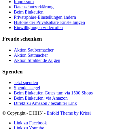
Impressum
Datenschutzerklärung
Beim Einkaufen
Privatsphäre-Einstellungen ändern
Historie der Privatsphäre-Einstellungen
Einwilligungen widerrufen
Freude schenken
Aktion Saubermacher
Aktion Sattmacher
Aktion Strahlende Augen
Spenden
Jetzt spenden
Spendensiegel
Beim Einkaufen Gutes tun: via 1500 Shops
Beim Einkaufen: via Amazon
Direkt zu Amazon / bezahlter Link
© Copyright - DHHN -
Enfold Theme by Kriesi
Link zu Facebook
Link zu Youtube