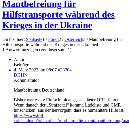
Mautbefreiung für
Hilfstransporte während des
Krieges in der Ukraine
Du bist hier:
Startseite
1
/
Foren
2
/
Österreich
3
/
Mautbefreiung für
Hilfstransporte während des Krieges in der Ukraine
4
1 Antwort anzeigen (von insgesamt 1)
Autor
Beiträge
4. März 2022 um 08:07
#23704
DHHN
Administrator
Mautbefreiung Deutschland:
Bisher war es so: Einfach mit ausgeschalteter OBU fahren.
Wenn danach der „Strafzettel“ kommt, Ladeliste und CMR
hinschicken, aus der hervorgeht, dass es humanitäre Hilfe ist.
https://www.toll-
collect.de/de/toll_collect/rund_um_die_maut/mautbefreiung/ma