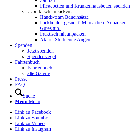
Sanifair
Pflegebetten und Krankenhausbetten spenden
…praktisch anpacken:
Hands-team Baueinsätze
Packhelden gesucht! Mitmachen. Anpacken.
Gutes tun!
Praktisch mit anpacken
Aktion Strahlende Augen
Spenden
Jetzt spenden
Spendensiegel
Fahrtenbuch
Fahrtenbuch
alte Galerie
Presse
FAQ
Suche
Menü
Menü
Link zu Facebook
Link zu Youtube
Link zu Vimeo
Link zu Instagram