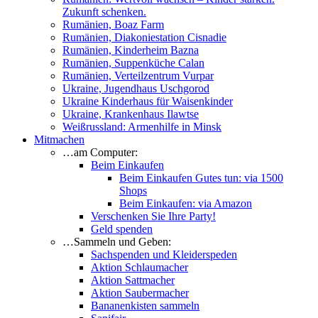
Zukunft schenken.
Rumänien, Boaz Farm
Rumänien, Diakoniestation Cisnadie
Rumänien, Kinderheim Bazna
Rumänien, Suppenküche Calan
Rumänien, Verteilzentrum Vurpar
Ukraine, Jugendhaus Uschgorod
Ukraine Kinderhaus für Waisenkinder
Ukraine, Krankenhaus Ilawtse
Weißrussland: Armenhilfe in Minsk
Mitmachen
…am Computer:
Beim Einkaufen
Beim Einkaufen Gutes tun: via 1500
Shops
Beim Einkaufen: via Amazon
Verschenken Sie Ihre Party!
Geld spenden
…Sammeln und Geben:
Sachspenden und Kleiderspeden
Aktion Schlaumacher
Aktion Sattmacher
Aktion Saubermacher
Bananenkisten sammeln