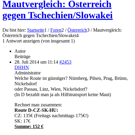
Mautvergleich: Österreich
gegen Tschechien/Slowakei
Du bist hier:
Startseite
1
/
Foren
2
/
Österreich
3
/
Mautvergleich:
Österreich gegen Tschechien/Slowakei
4
1 Antwort anzeigen (von insgesamt 1)
Autor
Beiträge
28. Juli 2014 um 11:14
#2453
DHHN
Administrator
Welche Route ist günstiger? Nürnberg, Pilsen, Prag, Brünn,
Nickelsdorf
oder Passau, Linz, Wien, Nickelsdorf?
(In D bezahlt man ja als Hilfstransport keine Maut)
Rechnet man zusammen:
Route D-CZ-SK-HU:
CZ: 135€ (Freitags nachmittags 175€!)
SK: 17€
Summe: 152 €