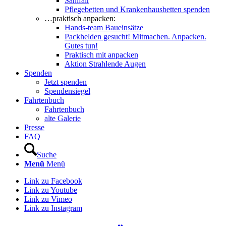
Sanifair
Pflegebetten und Krankenhausbetten spenden
…praktisch anpacken:
Hands-team Baueinsätze
Packhelden gesucht! Mitmachen. Anpacken.
Gutes tun!
Praktisch mit anpacken
Aktion Strahlende Augen
Spenden
Jetzt spenden
Spendensiegel
Fahrtenbuch
Fahrtenbuch
alte Galerie
Presse
FAQ
Suche
Menü
Menü
Link zu Facebook
Link zu Youtube
Link zu Vimeo
Link zu Instagram