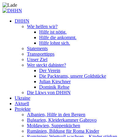
DHHN
Wie helfen wir?
Hilfe ist nötig.
Hilfe die ankommt.
Hilfe lohnt sich.
Statements
Transporttipps
Unser Ziel
Wer steckt dahinter?
Der Verein
Die Packteams, unsere Goldstücke
Julian Kirschner
Dominik Rehse
Die Lkws von DHHN
Ukraine
Aktuell
Projekte
Albanien, Hilfe in den Bergen
Bulgarien, Kleiderkammer Gabrovo
Moldawien, Suppenküchen
Rumänien, Bildung für Roma Kinder
Rumänien: Wertvoll wachsen – Kinder stärken.