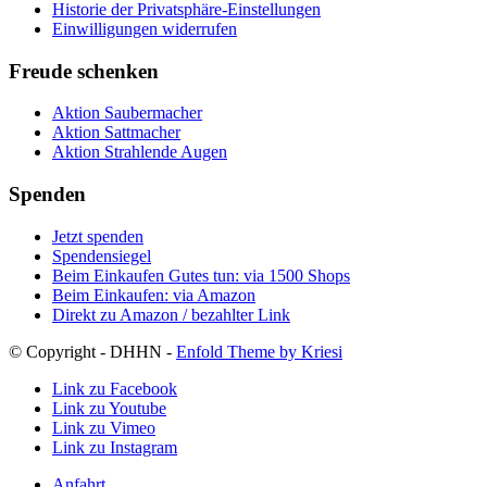
Historie der Privatsphäre-Einstellungen
Einwilligungen widerrufen
Freude schenken
Aktion Saubermacher
Aktion Sattmacher
Aktion Strahlende Augen
Spenden
Jetzt spenden
Spendensiegel
Beim Einkaufen Gutes tun: via 1500 Shops
Beim Einkaufen: via Amazon
Direkt zu Amazon / bezahlter Link
© Copyright - DHHN -
Enfold Theme by Kriesi
Link zu Facebook
Link zu Youtube
Link zu Vimeo
Link zu Instagram
Anfahrt