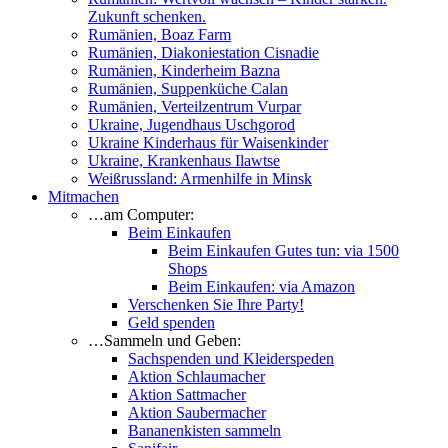
Zukunft schenken.
Rumänien, Boaz Farm
Rumänien, Diakoniestation Cisnadie
Rumänien, Kinderheim Bazna
Rumänien, Suppenküche Calan
Rumänien, Verteilzentrum Vurpar
Ukraine, Jugendhaus Uschgorod
Ukraine Kinderhaus für Waisenkinder
Ukraine, Krankenhaus Ilawtse
Weißrussland: Armenhilfe in Minsk
Mitmachen
…am Computer:
Beim Einkaufen
Beim Einkaufen Gutes tun: via 1500
Shops
Beim Einkaufen: via Amazon
Verschenken Sie Ihre Party!
Geld spenden
…Sammeln und Geben:
Sachspenden und Kleiderspeden
Aktion Schlaumacher
Aktion Sattmacher
Aktion Saubermacher
Bananenkisten sammeln