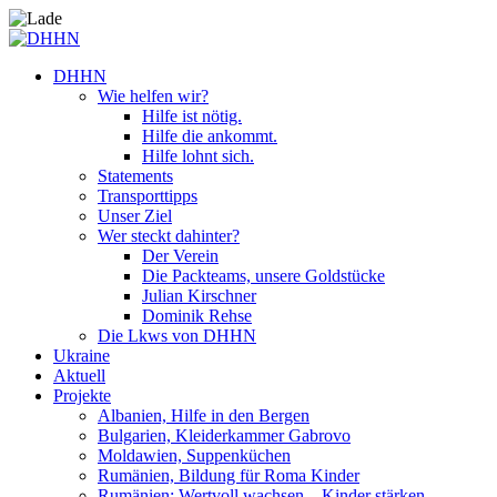
DHHN
Wie helfen wir?
Hilfe ist nötig.
Hilfe die ankommt.
Hilfe lohnt sich.
Statements
Transporttipps
Unser Ziel
Wer steckt dahinter?
Der Verein
Die Packteams, unsere Goldstücke
Julian Kirschner
Dominik Rehse
Die Lkws von DHHN
Ukraine
Aktuell
Projekte
Albanien, Hilfe in den Bergen
Bulgarien, Kleiderkammer Gabrovo
Moldawien, Suppenküchen
Rumänien, Bildung für Roma Kinder
Rumänien: Wertvoll wachsen – Kinder stärken.