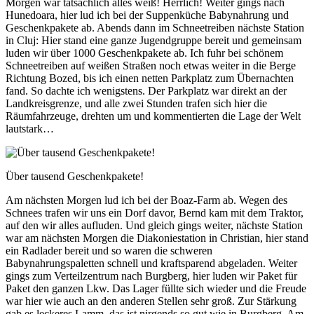
Morgen war tatsächlich alles weiß! Herrlich! Weiter gings nach
Hunedoara, hier lud ich bei der Suppenküche Babynahrung und
Geschenkpakete ab. Abends dann im Schneetreiben nächste Station
in Cluj: Hier stand eine ganze Jugendgruppe bereit und gemeinsam
luden wir über 1000 Geschenkpakete ab. Ich fuhr bei schönem
Schneetreiben auf weißen Straßen noch etwas weiter in die Berge
Richtung Bozed, bis ich einen netten Parkplatz zum Übernachten
fand. So dachte ich wenigstens. Der Parkplatz war direkt an der
Landkreisgrenze, und alle zwei Stunden trafen sich hier die
Räumfahrzeuge, drehten um und kommentierten die Lage der Welt
lautstark…
Über tausend Geschenkpakete!
Am nächsten Morgen lud ich bei der Boaz-Farm ab. Wegen des
Schnees trafen wir uns ein Dorf davor, Bernd kam mit dem Traktor,
auf den wir alles aufluden. Und gleich gings weiter, nächste Station
war am nächsten Morgen die Diakoniestation in Christian, hier stand
ein Radlader bereit und so waren die schweren
Babynahrungspaletten schnell und kraftsparend abgeladen. Weiter
gings zum Verteilzentrum nach Burgberg, hier luden wir Paket für
Paket den ganzen Lkw. Das Lager füllte sich wieder und die Freude
war hier wie auch an den anderen Stellen sehr groß. Zur Stärkung
gab es leckeres Lamm, das ist nirgends so gut wie in Burgberg. Am