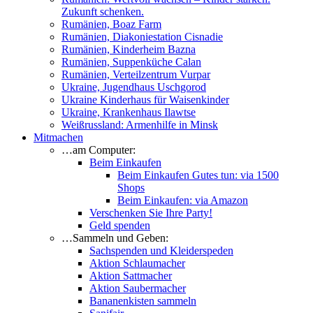
Zukunft schenken.
Rumänien, Boaz Farm
Rumänien, Diakoniestation Cisnadie
Rumänien, Kinderheim Bazna
Rumänien, Suppenküche Calan
Rumänien, Verteilzentrum Vurpar
Ukraine, Jugendhaus Uschgorod
Ukraine Kinderhaus für Waisenkinder
Ukraine, Krankenhaus Ilawtse
Weißrussland: Armenhilfe in Minsk
Mitmachen
…am Computer:
Beim Einkaufen
Beim Einkaufen Gutes tun: via 1500
Shops
Beim Einkaufen: via Amazon
Verschenken Sie Ihre Party!
Geld spenden
…Sammeln und Geben:
Sachspenden und Kleiderspeden
Aktion Schlaumacher
Aktion Sattmacher
Aktion Saubermacher
Bananenkisten sammeln