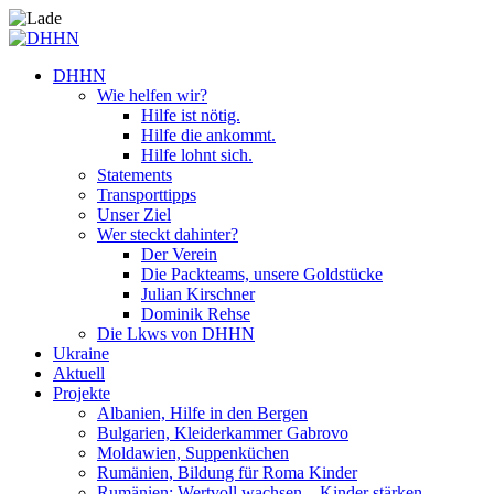
DHHN
Wie helfen wir?
Hilfe ist nötig.
Hilfe die ankommt.
Hilfe lohnt sich.
Statements
Transporttipps
Unser Ziel
Wer steckt dahinter?
Der Verein
Die Packteams, unsere Goldstücke
Julian Kirschner
Dominik Rehse
Die Lkws von DHHN
Ukraine
Aktuell
Projekte
Albanien, Hilfe in den Bergen
Bulgarien, Kleiderkammer Gabrovo
Moldawien, Suppenküchen
Rumänien, Bildung für Roma Kinder
Rumänien: Wertvoll wachsen – Kinder stärken.