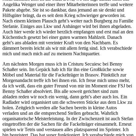
Angelika Wenger und einer ihrer Mitarbeiterinnen treffe und weitere
Pakete abgebe. Sie ist so dankbar, dass jemand an sie denkt und
Hilfsgüter bringt, da es seit dem Krieg schwieriger geworden ist.
Nach einem kleinen Plausch geht’s weiter nach Burgberg zu Familie
Stefanie. Einiges aus Lkw und Anhänger wird bei ihnen abgeladen.
Auch hier werde ich wieder herzlich empfangen und erst mal an den
Küchentisch gesetzt bei einer guten warmen Mahlzeit. Danach
geht’s ans abladen mit vereinter Kraft von den Nachbarn. Es
dämmert bereits leicht als wir mit allem fertig sind. Ich verabschiede
mich und mach mich auf zu meinem Nachtquartier.
Am nächsten Morgen muss ich in Cristuru Secuiesc bei Benny
Schaßer sein. Im Gepäck hab ich für ihn eine Großküche sowie
Möbel und Material für die Fackelträger in Brasov. Pünktlich zur
Morgenandacht treffe ich bei ihnen ein. Ich freue mich umso mehr,
da ich weiß, dass ein guter Freund von mir im Moment eine FSJ bei
Benny Schaßer absolviert. Bis alle soweit gerichtet sind zum
abladen reden wir noch ein wenig, dann geht’s aber auch los. Ein
Radlader wird organisiert um die schweren Stücke aus dem Lkw zu
holen. Zeitgleich werden alle Sachen bereits in kleine Autos
verladen und an die entsprechend Stellen gebracht. Wahrlich
organisatorische Meisterleistung. In der Zwischenzeit ist auch Stefan
eingetroffen der die Sachen für die Fackelträger einsammelt. Erneut
spielen wir Tetris und verstauen alles platzsparend im Sprinter. Ich
bin begeistert. Das hat super funktioniert. Ich verabschiede mich von