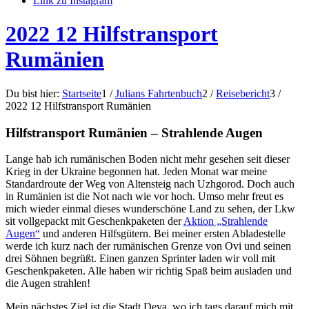
Link zu Instagram
2022 12 Hilfstransport
Rumänien
Du bist hier:
Startseite
1
/
Julians Fahrtenbuch
2
/
Reisebericht
3
/
2022 12 Hilfstransport Rumänien
Hilfstransport Rumänien – Strahlende Augen
Lange hab ich rumänischen Boden nicht mehr gesehen seit dieser
Krieg in der Ukraine begonnen hat. Jeden Monat war meine
Standardroute der Weg von Altensteig nach Uzhgorod. Doch auch
in Rumänien ist die Not nach wie vor hoch. Umso mehr freut es
mich wieder einmal dieses wunderschöne Land zu sehen, der Lkw
sit vollgepackt mit Geschenkpaketen der
Aktion „Strahlende
Augen“
und anderen Hilfsgütern. Bei meiner ersten Abladestelle
werde ich kurz nach der rumänischen Grenze von Ovi und seinen
drei Söhnen begrüßt. Einen ganzen Sprinter laden wir voll mit
Geschenkpaketen. Alle haben wir richtig Spaß beim ausladen und
die Augen strahlen!
Mein nächstes Ziel ist die Stadt Deva, wo ich tags darauf mich mit