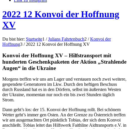
Link zu Instagram
2022 12 Konvoi der Hoffnung
XV
Du bist hier:
Startseite
1
/
Julians Fahrtenbuch
2
/
Konvoi der
Hoffnung
3
/
2022 12 Konvoi der Hoffnung XV
Konvoi der Hoffnung XV – Hilfstransport mit
hunderten Geschenkpaketen der Aktion
„
Strahlende
Augen
“
in die Ukraine
Morgens treffen wir uns am Lager und verstauen noch zwei weitere,
gespendete Generatoren im Lkw. Durch den heftigen Beschuss
durch Russland hat es in den Dörfern, selbst im äußersten Westen
der Ukraine, momentan nur noch ein bis zwei Stunden täglich
Strom.
Dann geht’s los: der 15. Konvoi der Hoffnung rollt. Bei schönem
Wetter geht’s immer gen Osten. An der Grenze zu Österreich treffen
wir am ausgemachten Ort pünktlich Tobias, der sich dem Konvoi
anschließt. Tobias leitet das Hilfswerk Faithline Aidtransports e.V. in