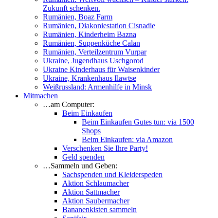
Zukunft schenken.
Rumänien, Boaz Farm
Rumänien, Diakoniestation Cisnadie
Rumänien, Kinderheim Bazna
Rumänien, Suppenküche Calan
Rumänien, Verteilzentrum Vurpar
Ukraine, Jugendhaus Uschgorod
Ukraine Kinderhaus für Waisenkinder
Ukraine, Krankenhaus Ilawtse
Weißrussland: Armenhilfe in Minsk
Mitmachen
…am Computer:
Beim Einkaufen
Beim Einkaufen Gutes tun: via 1500
Shops
Beim Einkaufen: via Amazon
Verschenken Sie Ihre Party!
Geld spenden
…Sammeln und Geben:
Sachspenden und Kleiderspeden
Aktion Schlaumacher
Aktion Sattmacher
Aktion Saubermacher
Bananenkisten sammeln