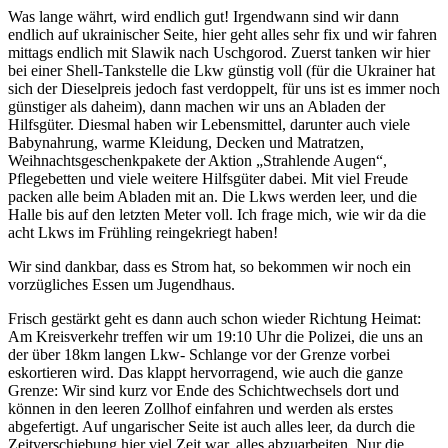
Was lange währt, wird endlich gut! Irgendwann sind wir dann
endlich auf ukrainischer Seite, hier geht alles sehr fix und wir fahren
mittags endlich mit Slawik nach Uschgorod. Zuerst tanken wir hier
bei einer Shell-Tankstelle die Lkw günstig voll (für die Ukrainer hat
sich der Dieselpreis jedoch fast verdoppelt, für uns ist es immer noch
günstiger als daheim), dann machen wir uns an Abladen der
Hilfsgüter. Diesmal haben wir Lebensmittel, darunter auch viele
Babynahrung, warme Kleidung, Decken und Matratzen,
Weihnachtsgeschenkpakete der Aktion „Strahlende Augen“,
Pflegebetten und viele weitere Hilfsgüter dabei. Mit viel Freude
packen alle beim Abladen mit an. Die Lkws werden leer, und die
Halle bis auf den letzten Meter voll. Ich frage mich, wie wir da die
acht Lkws im Frühling reingekriegt haben!
Wir sind dankbar, dass es Strom hat, so bekommen wir noch ein
vorzügliches Essen um Jugendhaus.
Frisch gestärkt geht es dann auch schon wieder Richtung Heimat:
Am Kreisverkehr treffen wir um 19:10 Uhr die Polizei, die uns an
der über 18km langen Lkw- Schlange vor der Grenze vorbei
eskortieren wird. Das klappt hervorragend, wie auch die ganze
Grenze: Wir sind kurz vor Ende des Schichtwechsels dort und
können in den leeren Zollhof einfahren und werden als erstes
abgefertigt. Auf ungarischer Seite ist auch alles leer, da durch die
Zeitverschiebung hier viel Zeit war, alles abzuarbeiten. Nur die