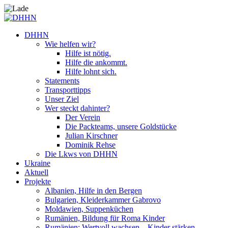
DHHN
Wie helfen wir?
Hilfe ist nötig.
Hilfe die ankommt.
Hilfe lohnt sich.
Statements
Transporttipps
Unser Ziel
Wer steckt dahinter?
Der Verein
Die Packteams, unsere Goldstücke
Julian Kirschner
Dominik Rehse
Die Lkws von DHHN
Ukraine
Aktuell
Projekte
Albanien, Hilfe in den Bergen
Bulgarien, Kleiderkammer Gabrovo
Moldawien, Suppenküchen
Rumänien, Bildung für Roma Kinder
Rumänien: Wertvoll wachsen – Kinder stärken.