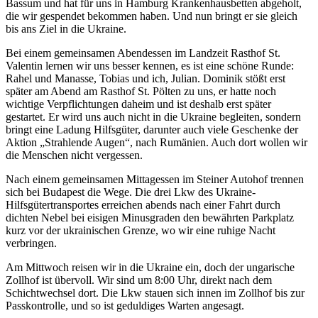
Bassum und hat für uns in Hamburg Krankenhausbetten abgeholt,
die wir gespendet bekommen haben. Und nun bringt er sie gleich
bis ans Ziel in die Ukraine.
Bei einem gemeinsamen Abendessen im Landzeit Rasthof St.
Valentin lernen wir uns besser kennen, es ist eine schöne Runde:
Rahel und Manasse, Tobias und ich, Julian. Dominik stößt erst
später am Abend am Rasthof St. Pölten zu uns, er hatte noch
wichtige Verpflichtungen daheim und ist deshalb erst später
gestartet. Er wird uns auch nicht in die Ukraine begleiten, sondern
bringt eine Ladung Hilfsgüter, darunter auch viele Geschenke der
Aktion „Strahlende Augen“, nach Rumänien. Auch dort wollen wir
die Menschen nicht vergessen.
Nach einem gemeinsamen Mittagessen im Steiner Autohof trennen
sich bei Budapest die Wege. Die drei Lkw des Ukraine-
Hilfsgütertransportes erreichen abends nach einer Fahrt durch
dichten Nebel bei eisigen Minusgraden den bewährten Parkplatz
kurz vor der ukrainischen Grenze, wo wir eine ruhige Nacht
verbringen.
Am Mittwoch reisen wir in die Ukraine ein, doch der ungarische
Zollhof ist übervoll. Wir sind um 8:00 Uhr, direkt nach dem
Schichtwechsel dort. Die Lkw stauen sich innen im Zollhof bis zur
Passkontrolle, und so ist geduldiges Warten angesagt.