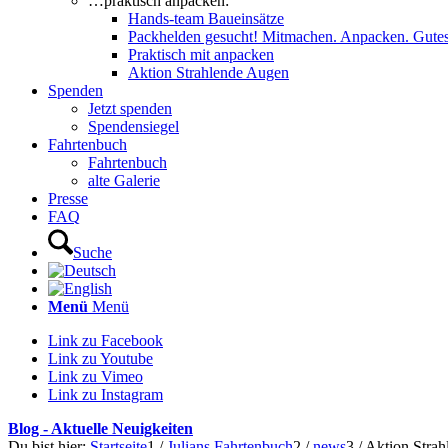
…praktisch anpacken:
Hands-team Baueinsätze
Packhelden gesucht! Mitmachen. Anpacken. Gutes
Praktisch mit anpacken
Aktion Strahlende Augen
Spenden
Jetzt spenden
Spendensiegel
Fahrtenbuch
Fahrtenbuch
alte Galerie
Presse
FAQ
Suche
Menü
Menü
Link zu Facebook
Link zu Youtube
Link zu Vimeo
Link zu Instagram
Blog - Aktuelle Neuigkeiten
Du bist hier:
Startseite
1
/
Julians Fahrtenbuch
2
/
news
3
/
Aktion Stra