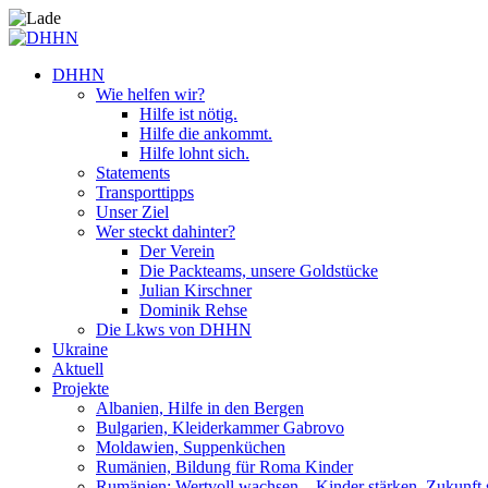
DHHN
Wie helfen wir?
Hilfe ist nötig.
Hilfe die ankommt.
Hilfe lohnt sich.
Statements
Transporttipps
Unser Ziel
Wer steckt dahinter?
Der Verein
Die Packteams, unsere Goldstücke
Julian Kirschner
Dominik Rehse
Die Lkws von DHHN
Ukraine
Aktuell
Projekte
Albanien, Hilfe in den Bergen
Bulgarien, Kleiderkammer Gabrovo
Moldawien, Suppenküchen
Rumänien, Bildung für Roma Kinder
Rumänien: Wertvoll wachsen – Kinder stärken. Zukunft 