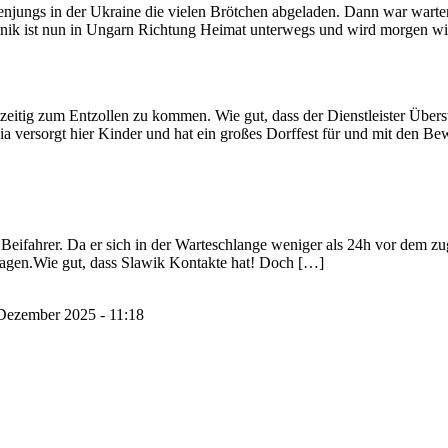
njungs in der Ukraine die vielen Brötchen abgeladen. Dann war warten 
inik ist nun in Ungarn Richtung Heimat unterwegs und wird morgen 
tzeitig zum Entzollen zu kommen. Wie gut, dass der Dienstleister Übe
a versorgt hier Kinder und hat ein großes Dorffest für und mit den B
eifahrer. Da er sich in der Warteschlange weniger als 24h vor dem zuge
Tagen.Wie gut, dass Slawik Kontakte hat! Doch […]
Dezember 2025 - 11:18