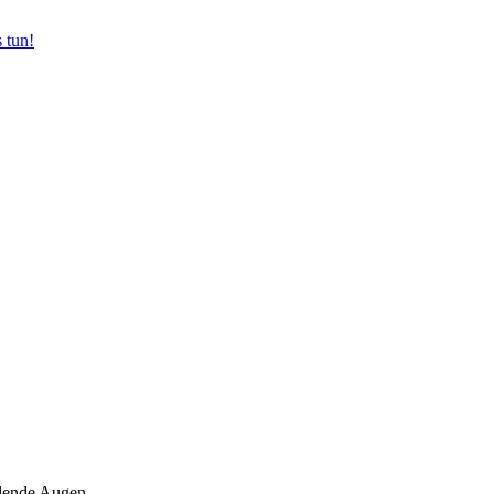
 tun!
hlende Augen