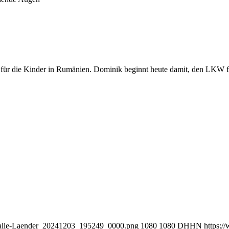
 für die Kinder in Rumänien. Dominik beginnt heute damit, den LKW f
s-alle-Laender_20241203_195249_0000.png
1080
1080
DHHN
https: