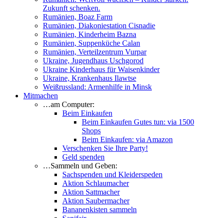
Zukunft schenken.
Rumänien, Boaz Farm
Rumänien, Diakoniestation Cisnadie
Rumänien, Kinderheim Bazna
Rumänien, Suppenküche Calan
Rumänien, Verteilzentrum Vurpar
Ukraine, Jugendhaus Uschgorod
Ukraine Kinderhaus für Waisenkinder
Ukraine, Krankenhaus Ilawtse
Weißrussland: Armenhilfe in Minsk
Mitmachen
…am Computer:
Beim Einkaufen
Beim Einkaufen Gutes tun: via 1500
Shops
Beim Einkaufen: via Amazon
Verschenken Sie Ihre Party!
Geld spenden
…Sammeln und Geben:
Sachspenden und Kleiderspeden
Aktion Schlaumacher
Aktion Sattmacher
Aktion Saubermacher
Bananenkisten sammeln