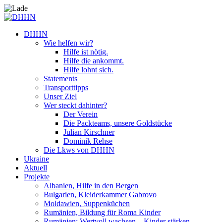
DHHN
Wie helfen wir?
Hilfe ist nötig.
Hilfe die ankommt.
Hilfe lohnt sich.
Statements
Transporttipps
Unser Ziel
Wer steckt dahinter?
Der Verein
Die Packteams, unsere Goldstücke
Julian Kirschner
Dominik Rehse
Die Lkws von DHHN
Ukraine
Aktuell
Projekte
Albanien, Hilfe in den Bergen
Bulgarien, Kleiderkammer Gabrovo
Moldawien, Suppenküchen
Rumänien, Bildung für Roma Kinder
Rumänien: Wertvoll wachsen – Kinder stärken.