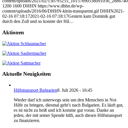
content/uploads/2021/02/150795255_10157690536091056_288674
1200
1600
DHHN
https://www.dhhn.de/wp-
content/uploads/2016/06/DHHN-klein-transparent.gif
DHHN
2021-
02-16 07:18:17
2021-02-16 07:18:17
Gestern kam Dominik gut
durch den Zoll und so konnte der Hil…
Aktionen
Aktuelle Neuigkeiten
Hilfstransport Bulgarien
8. Juli 2026 - 16:45
Wieder darf ich unterwegs sein um den Menschen in Not
Hilfe zu bringen, diesmal geht’s nach Bulgarien. Es läuft gut,
es ist nicht zu heiß und ich komme gut voran. Danke an
jeden, der mit seiner Spende hilft, auch diesen Hilfstransport
zu finanzieren.