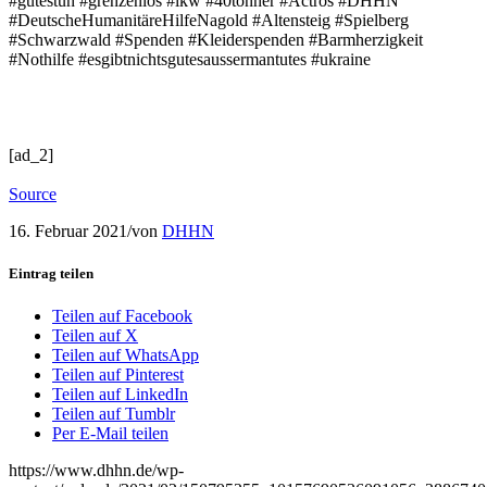
#gutestun #grenzenlos #lkw #40tonner #Actros #DHHN
#DeutscheHumanitäreHilfeNagold #Altensteig #Spielberg
#Schwarzwald #Spenden #Kleiderspenden #Barmherzigkeit
#Nothilfe #esgibtnichtsgutesaussermantutes #ukraine
[ad_2]
Source
16. Februar 2021
/
von
DHHN
Eintrag teilen
Teilen auf Facebook
Teilen auf X
Teilen auf WhatsApp
Teilen auf Pinterest
Teilen auf LinkedIn
Teilen auf Tumblr
Per E-Mail teilen
https://www.dhhn.de/wp-