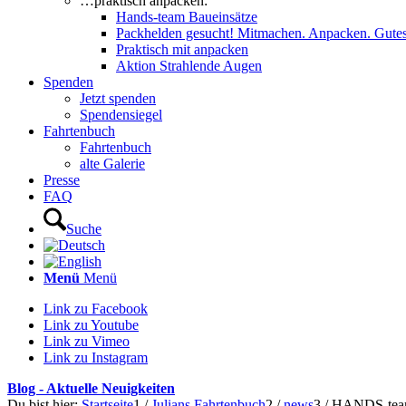
…praktisch anpacken:
Hands-team Baueinsätze
Packhelden gesucht! Mitmachen. Anpacken. Gutes
Praktisch mit anpacken
Aktion Strahlende Augen
Spenden
Jetzt spenden
Spendensiegel
Fahrtenbuch
Fahrtenbuch
alte Galerie
Presse
FAQ
Suche
Menü
Menü
Link zu Facebook
Link zu Youtube
Link zu Vimeo
Link zu Instagram
Blog - Aktuelle Neuigkeiten
Du bist hier:
Startseite
1
/
Julians Fahrtenbuch
2
/
news
3
/
HANDS-team