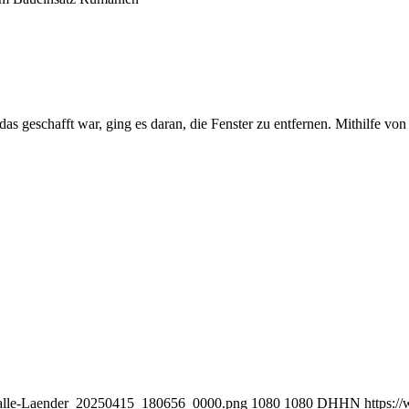
s geschafft war, ging es daran, die Fenster zu entfernen. Mithilfe von
s-alle-Laender_20250415_180656_0000.png
1080
1080
DHHN
https: