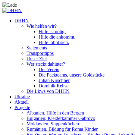
DHHN
Wie helfen wir?
Hilfe ist nötig.
Hilfe die ankommt.
Hilfe lohnt sich.
Statements
Transporttipps
Unser Ziel
Wer steckt dahinter?
Der Verein
Die Packteams, unsere Goldstücke
Julian Kirschner
Dominik Rehse
Die Lkws von DHHN
Ukraine
Aktuell
Projekte
Albanien, Hilfe in den Bergen
Bulgarien, Kleiderkammer Gabrovo
Moldawien, Suppenküchen
Rumänien, Bildung für Roma Kinder
Rumänien: Wertvoll wachsen – Kinder stärken. Zukunft 