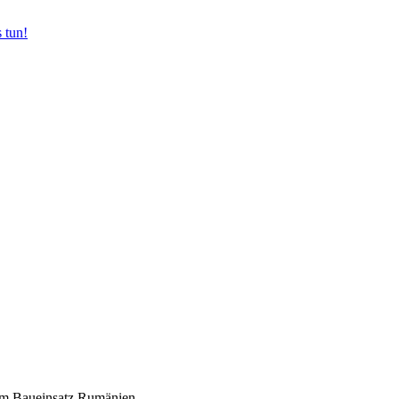
 tun!
 Baueinsatz Rumänien