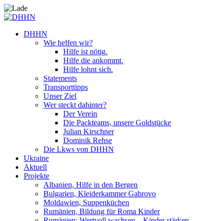
DHHN
Wie helfen wir?
Hilfe ist nötig.
Hilfe die ankommt.
Hilfe lohnt sich.
Statements
Transporttipps
Unser Ziel
Wer steckt dahinter?
Der Verein
Die Packteams, unsere Goldstücke
Julian Kirschner
Dominik Rehse
Die Lkws von DHHN
Ukraine
Aktuell
Projekte
Albanien, Hilfe in den Bergen
Bulgarien, Kleiderkammer Gabrovo
Moldawien, Suppenküchen
Rumänien, Bildung für Roma Kinder
Rumänien: Wertvoll wachsen – Kinder stärken.