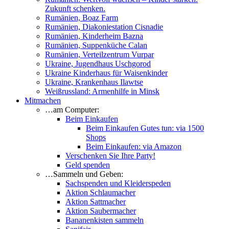
Zukunft schenken.
Rumänien, Boaz Farm
Rumänien, Diakoniestation Cisnadie
Rumänien, Kinderheim Bazna
Rumänien, Suppenküche Calan
Rumänien, Verteilzentrum Vurpar
Ukraine, Jugendhaus Uschgorod
Ukraine Kinderhaus für Waisenkinder
Ukraine, Krankenhaus Ilawtse
Weißrussland: Armenhilfe in Minsk
Mitmachen
…am Computer:
Beim Einkaufen
Beim Einkaufen Gutes tun: via 1500
Shops
Beim Einkaufen: via Amazon
Verschenken Sie Ihre Party!
Geld spenden
…Sammeln und Geben:
Sachspenden und Kleiderspeden
Aktion Schlaumacher
Aktion Sattmacher
Aktion Saubermacher
Bananenkisten sammeln