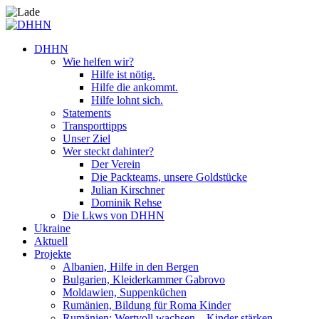
DHHN
Wie helfen wir?
Hilfe ist nötig.
Hilfe die ankommt.
Hilfe lohnt sich.
Statements
Transporttipps
Unser Ziel
Wer steckt dahinter?
Der Verein
Die Packteams, unsere Goldstücke
Julian Kirschner
Dominik Rehse
Die Lkws von DHHN
Ukraine
Aktuell
Projekte
Albanien, Hilfe in den Bergen
Bulgarien, Kleiderkammer Gabrovo
Moldawien, Suppenküchen
Rumänien, Bildung für Roma Kinder
Rumänien: Wertvoll wachsen – Kinder stärken.