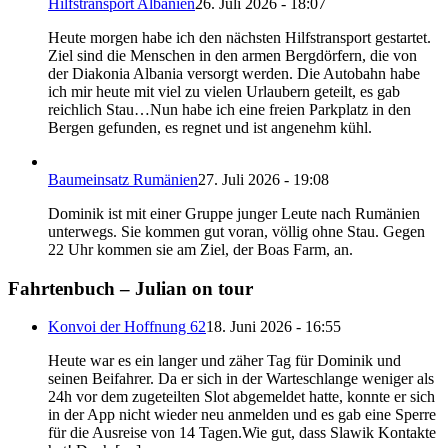
Hilfstransport Albanien
26. Juli 2026 - 18:07
Heute morgen habe ich den nächsten Hilfstransport gestartet.
Ziel sind die Menschen in den armen Bergdörfern, die von
der Diakonia Albania versorgt werden. Die Autobahn habe
ich mir heute mit viel zu vielen Urlaubern geteilt, es gab
reichlich Stau…Nun habe ich eine freien Parkplatz in den
Bergen gefunden, es regnet und ist angenehm kühl.
Baumeinsatz Rumänien
27. Juli 2026 - 19:08
Dominik ist mit einer Gruppe junger Leute nach Rumänien
unterwegs. Sie kommen gut voran, völlig ohne Stau. Gegen
22 Uhr kommen sie am Ziel, der Boas Farm, an.
Fahrtenbuch – Julian on tour
Konvoi der Hoffnung 62
18. Juni 2026 - 16:55
Heute war es ein langer und zäher Tag für Dominik und
seinen Beifahrer. Da er sich in der Warteschlange weniger als
24h vor dem zugeteilten Slot abgemeldet hatte, konnte er sich
in der App nicht wieder neu anmelden und es gab eine Sperre
für die Ausreise von 14 Tagen.Wie gut, dass Slawik Kontakte