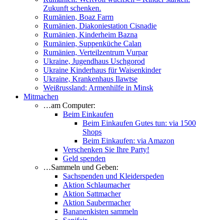
Zukunft schenken.
Rumänien, Boaz Farm
Rumänien, Diakoniestation Cisnadie
Rumänien, Kinderheim Bazna
Rumänien, Suppenküche Calan
Rumänien, Verteilzentrum Vurpar
Ukraine, Jugendhaus Uschgorod
Ukraine Kinderhaus für Waisenkinder
Ukraine, Krankenhaus Ilawtse
Weißrussland: Armenhilfe in Minsk
Mitmachen
…am Computer:
Beim Einkaufen
Beim Einkaufen Gutes tun: via 1500
Shops
Beim Einkaufen: via Amazon
Verschenken Sie Ihre Party!
Geld spenden
…Sammeln und Geben:
Sachspenden und Kleiderspeden
Aktion Schlaumacher
Aktion Sattmacher
Aktion Saubermacher
Bananenkisten sammeln