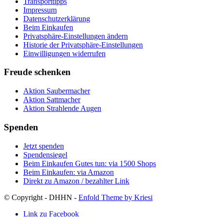
Transporttipps
Impressum
Datenschutzerklärung
Beim Einkaufen
Privatsphäre-Einstellungen ändern
Historie der Privatsphäre-Einstellungen
Einwilligungen widerrufen
Freude schenken
Aktion Saubermacher
Aktion Sattmacher
Aktion Strahlende Augen
Spenden
Jetzt spenden
Spendensiegel
Beim Einkaufen Gutes tun: via 1500 Shops
Beim Einkaufen: via Amazon
Direkt zu Amazon / bezahlter Link
© Copyright - DHHN -
Enfold Theme by Kriesi
Link zu Facebook