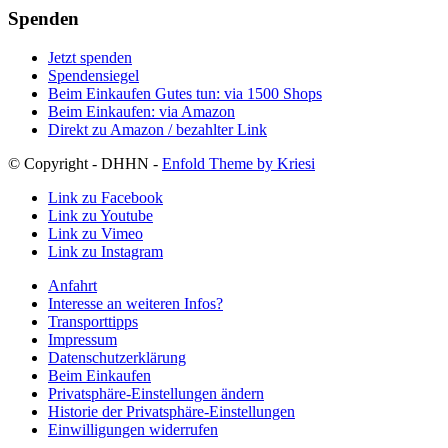
Spenden
Jetzt spenden
Spendensiegel
Beim Einkaufen Gutes tun: via 1500 Shops
Beim Einkaufen: via Amazon
Direkt zu Amazon / bezahlter Link
© Copyright - DHHN -
Enfold Theme by Kriesi
Link zu Facebook
Link zu Youtube
Link zu Vimeo
Link zu Instagram
Anfahrt
Interesse an weiteren Infos?
Transporttipps
Impressum
Datenschutzerklärung
Beim Einkaufen
Privatsphäre-Einstellungen ändern
Historie der Privatsphäre-Einstellungen
Einwilligungen widerrufen