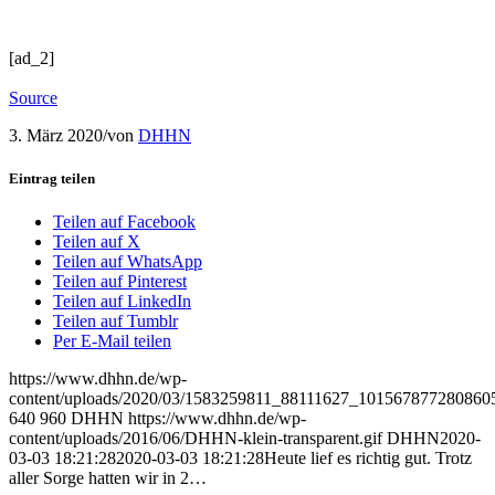
[ad_2]
Source
3. März 2020
/
von
DHHN
Eintrag teilen
Teilen auf Facebook
Teilen auf X
Teilen auf WhatsApp
Teilen auf Pinterest
Teilen auf LinkedIn
Teilen auf Tumblr
Per E-Mail teilen
https://www.dhhn.de/wp-
content/uploads/2020/03/1583259811_88111627_10156787728086
640
960
DHHN
https://www.dhhn.de/wp-
content/uploads/2016/06/DHHN-klein-transparent.gif
DHHN
2020-
03-03 18:21:28
2020-03-03 18:21:28
Heute lief es richtig gut. Trotz
aller Sorge hatten wir in 2…