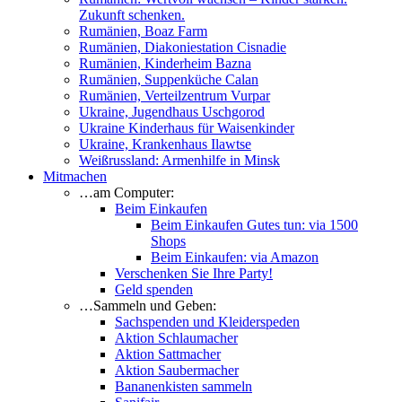
Zukunft schenken.
Rumänien, Boaz Farm
Rumänien, Diakoniestation Cisnadie
Rumänien, Kinderheim Bazna
Rumänien, Suppenküche Calan
Rumänien, Verteilzentrum Vurpar
Ukraine, Jugendhaus Uschgorod
Ukraine Kinderhaus für Waisenkinder
Ukraine, Krankenhaus Ilawtse
Weißrussland: Armenhilfe in Minsk
Mitmachen
…am Computer:
Beim Einkaufen
Beim Einkaufen Gutes tun: via 1500
Shops
Beim Einkaufen: via Amazon
Verschenken Sie Ihre Party!
Geld spenden
…Sammeln und Geben:
Sachspenden und Kleiderspeden
Aktion Schlaumacher
Aktion Sattmacher
Aktion Saubermacher
Bananenkisten sammeln