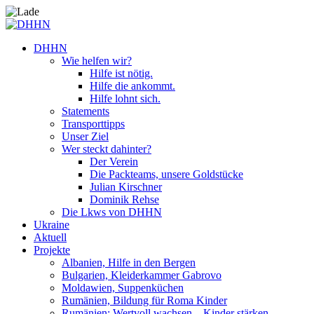
DHHN
Wie helfen wir?
Hilfe ist nötig.
Hilfe die ankommt.
Hilfe lohnt sich.
Statements
Transporttipps
Unser Ziel
Wer steckt dahinter?
Der Verein
Die Packteams, unsere Goldstücke
Julian Kirschner
Dominik Rehse
Die Lkws von DHHN
Ukraine
Aktuell
Projekte
Albanien, Hilfe in den Bergen
Bulgarien, Kleiderkammer Gabrovo
Moldawien, Suppenküchen
Rumänien, Bildung für Roma Kinder
Rumänien: Wertvoll wachsen – Kinder stärken.