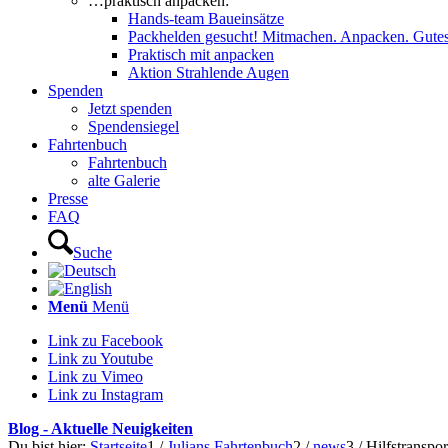
…praktisch anpacken:
Hands-team Baueinsätze
Packhelden gesucht! Mitmachen. Anpacken. Gutes
Praktisch mit anpacken
Aktion Strahlende Augen
Spenden
Jetzt spenden
Spendensiegel
Fahrtenbuch
Fahrtenbuch
alte Galerie
Presse
FAQ
Suche
Menü
Menü
Link zu Facebook
Link zu Youtube
Link zu Vimeo
Link zu Instagram
Blog - Aktuelle Neuigkeiten
Du bist hier:
Startseite
1
/
Julians Fahrtenbuch
2
/
news
3
/
Hilfstranspo