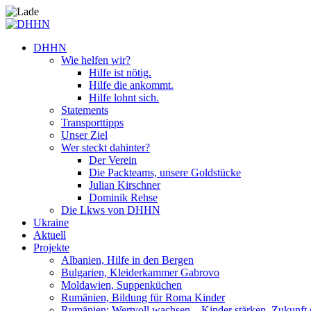
DHHN
Wie helfen wir?
Hilfe ist nötig.
Hilfe die ankommt.
Hilfe lohnt sich.
Statements
Transporttipps
Unser Ziel
Wer steckt dahinter?
Der Verein
Die Packteams, unsere Goldstücke
Julian Kirschner
Dominik Rehse
Die Lkws von DHHN
Ukraine
Aktuell
Projekte
Albanien, Hilfe in den Bergen
Bulgarien, Kleiderkammer Gabrovo
Moldawien, Suppenküchen
Rumänien, Bildung für Roma Kinder
Rumänien: Wertvoll wachsen – Kinder stärken. Zukunft 