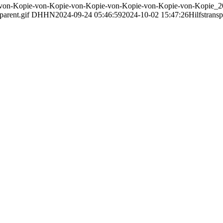
ie-von-Kopie-von-Kopie-von-Kopie-von-Kopie-von-Kopie-von-Kopie
arent.gif
DHHN
2024-09-24 05:46:59
2024-10-02 15:47:26
Hilfstrans