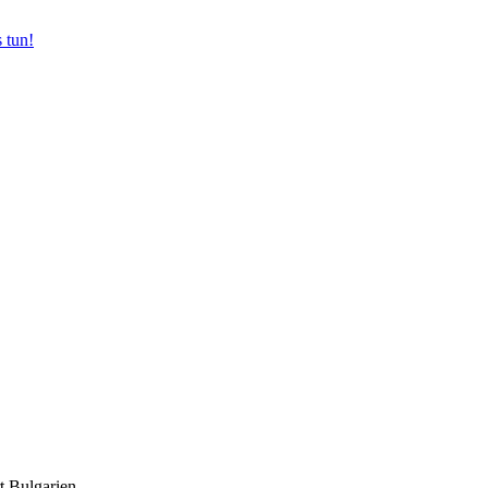
 tun!
rt Bulgarien