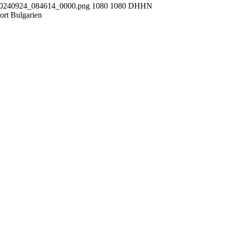
_20240924_084614_0000.png
1080
1080
DHHN
port Bulgarien