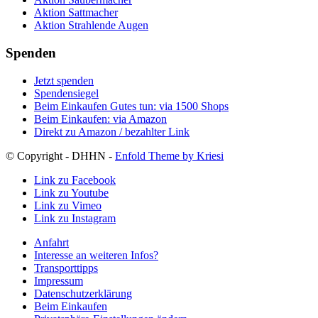
Aktion Sattmacher
Aktion Strahlende Augen
Spenden
Jetzt spenden
Spendensiegel
Beim Einkaufen Gutes tun: via 1500 Shops
Beim Einkaufen: via Amazon
Direkt zu Amazon / bezahlter Link
© Copyright - DHHN -
Enfold Theme by Kriesi
Link zu Facebook
Link zu Youtube
Link zu Vimeo
Link zu Instagram
Anfahrt
Interesse an weiteren Infos?
Transporttipps
Impressum
Datenschutzerklärung
Beim Einkaufen