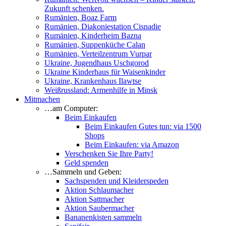
Zukunft schenken.
Rumänien, Boaz Farm
Rumänien, Diakoniestation Cisnadie
Rumänien, Kinderheim Bazna
Rumänien, Suppenküche Calan
Rumänien, Verteilzentrum Vurpar
Ukraine, Jugendhaus Uschgorod
Ukraine Kinderhaus für Waisenkinder
Ukraine, Krankenhaus Ilawtse
Weißrussland: Armenhilfe in Minsk
Mitmachen
…am Computer:
Beim Einkaufen
Beim Einkaufen Gutes tun: via 1500
Shops
Beim Einkaufen: via Amazon
Verschenken Sie Ihre Party!
Geld spenden
…Sammeln und Geben:
Sachspenden und Kleiderspeden
Aktion Schlaumacher
Aktion Sattmacher
Aktion Saubermacher
Bananenkisten sammeln