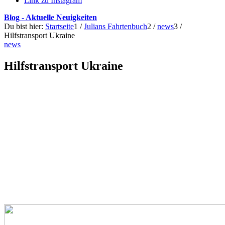
Link zu Instagram
Blog - Aktuelle Neuigkeiten
Du bist hier:
Startseite
1
/
Julians Fahrtenbuch
2
/
news
3
/
Hilfstransport Ukraine
news
Hilfstransport Ukraine
Eigentlich wollte ich eine neue Grenze nach Polen probieren, bei
der man sich nicht anmelden muss. Doch dort waren 20km Stau auf
engen Straßen, so dass man nicht vorbeifahren kann.
Nun bin ich über die Karpaten zu unserem Jugendhaus in
Uschgorod gefahren und übernachte hier.
Mein Platz in der digitalen Schlange an der Grenze ist erst in 15
Tagen.
Hoffentlich klappt es morgen direkt über Vitamin B!