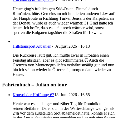
Heute ging’s fröhlich gen Süd-Osten. Einmal durch
Rumänien, bitte. Gemeinsam mit hunderten anderen Lkw auf
der Hauptroute in Richtung Türkei. Jenseits der Karpaten, an
der Donau, wurde es auch wieder wärmer, 31 Grad hatte ich
heute. Ich hoffe, dass es nicht noch wärmer wird, sonst
sperren die Bulgaren tagsüber die Straßen für Lkws…
Hilfstransport Albanien
7. August 2026 - 16:13
Die Rückreise läuft gut. Ich mußte zwar in Kroatien einen
Feiertag absitzen, aber es gibt schlimmeres.😉Auch die
Grenzen von Montenegro liefen verhältnismäßig gut und nun
bin ich schon wieder in Österreich, morgen dann wieder zu
Hause.
Fahrtenbuch – Julian on tour
Konvoi der Hoffnung 62
18. Juni 2026 - 16:55
Heute war es ein langer und zäher Tag für Dominik und
seinen Beifahrer. Da er sich in der Warteschlange weniger als
24h vor dem zugeteilten Slot abgemeldet hatte, konnte er sich
in der App nicht wieder neu anmelden und es gab eine Sperre