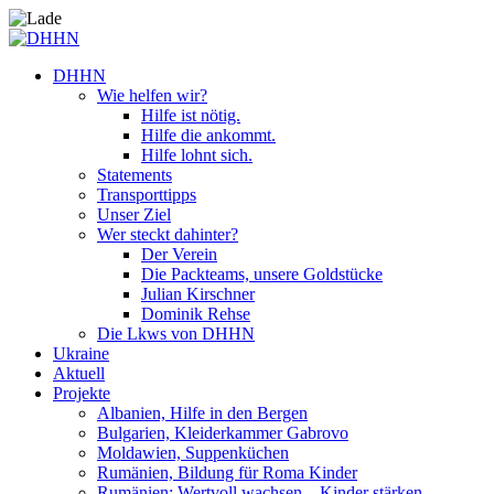
DHHN
Wie helfen wir?
Hilfe ist nötig.
Hilfe die ankommt.
Hilfe lohnt sich.
Statements
Transporttipps
Unser Ziel
Wer steckt dahinter?
Der Verein
Die Packteams, unsere Goldstücke
Julian Kirschner
Dominik Rehse
Die Lkws von DHHN
Ukraine
Aktuell
Projekte
Albanien, Hilfe in den Bergen
Bulgarien, Kleiderkammer Gabrovo
Moldawien, Suppenküchen
Rumänien, Bildung für Roma Kinder
Rumänien: Wertvoll wachsen – Kinder stärken.