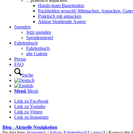
…praktisch anpacken:
Hands-team Baueinsätze
Packhelden gesucht! Mitmachen. Anpacken. Gutes
Praktisch mit anpacken
Aktion Strahlende Augen
Spenden
Jetzt spenden
Spendensiegel
Fahrtenbuch
Fahrtenbuch
alte Galerie
Presse
FAQ
Suche
Menü
Menü
Link zu Facebook
Link zu Youtube
Link zu Vimeo
Link zu Instagram
Blog - Aktuelle Neuigkeiten
Du bist hier:
Startseite
1
/
Julians Fahrtenbuch
2
/
news
3
/
Konvoi der 