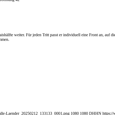
älfte weiter. Für jeden Tritt passt er individuell eine Front an, auf di
ommen.
s-alle-Laender_20250212_133133_0001.png
1080
1080
DHHN
https: