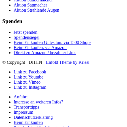
Aktion Sattmacher
Aktion Strahlende Augen
Spenden
Jetzt spenden
Spendensiegel
Beim Einkaufen Gutes tun: via 1500 Shops
Beim Einkaufen: via Amazon
Direkt zu Amazon / bezahlter Link
© Copyright - DHHN -
Enfold Theme by Kriesi
Link zu Facebook
Link zu Youtube
Link zu Vimeo
Link zu Instagram
Anfahrt
Interesse an weiteren Infos?
Transporttipps
Impressum
Datenschutzerklärung
Beim Einkaufen