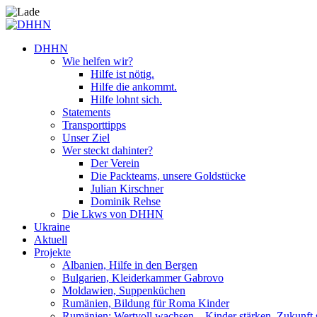
DHHN
Wie helfen wir?
Hilfe ist nötig.
Hilfe die ankommt.
Hilfe lohnt sich.
Statements
Transporttipps
Unser Ziel
Wer steckt dahinter?
Der Verein
Die Packteams, unsere Goldstücke
Julian Kirschner
Dominik Rehse
Die Lkws von DHHN
Ukraine
Aktuell
Projekte
Albanien, Hilfe in den Bergen
Bulgarien, Kleiderkammer Gabrovo
Moldawien, Suppenküchen
Rumänien, Bildung für Roma Kinder
Rumänien: Wertvoll wachsen – Kinder stärken. Zukunft 