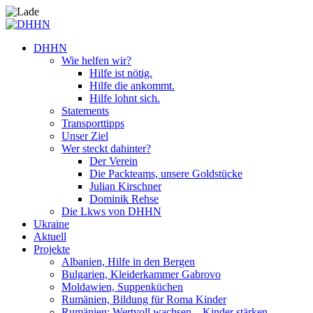
DHHN
Wie helfen wir?
Hilfe ist nötig.
Hilfe die ankommt.
Hilfe lohnt sich.
Statements
Transporttipps
Unser Ziel
Wer steckt dahinter?
Der Verein
Die Packteams, unsere Goldstücke
Julian Kirschner
Dominik Rehse
Die Lkws von DHHN
Ukraine
Aktuell
Projekte
Albanien, Hilfe in den Bergen
Bulgarien, Kleiderkammer Gabrovo
Moldawien, Suppenküchen
Rumänien, Bildung für Roma Kinder
Rumänien: Wertvoll wachsen – Kinder stärken.