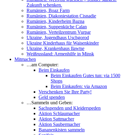
Zukunft schenken.
Rumänien, Boaz Farm
Rumänien, Diakoniestation Cisnadie
Rumänien, Kinderheim Bazna
Rumänien, Suppenküche Calan
Rumänien, Verteilzentrum Vurpar
Ukraine, Jugendhaus Uschgorod
Ukraine Kinderhaus für Waisenkinder
Ukraine, Krankenhaus Ilawtse
Weißrussland: Armenhilfe in Minsk
Mitmachen
…am Computer:
Beim Einkaufen
Beim Einkaufen Gutes tun: via 1500
Shops
Beim Einkaufen: via Amazon
Verschenken Sie Ihre Party!
Geld spenden
…Sammeln und Geben:
Sachspenden und Kleiderspeden
Aktion Schlaumacher
Aktion Sattmacher
Aktion Saubermacher
Bananenkisten sammeln