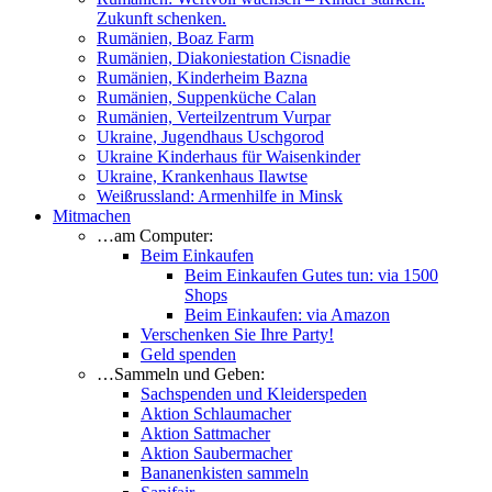
Zukunft schenken.
Rumänien, Boaz Farm
Rumänien, Diakoniestation Cisnadie
Rumänien, Kinderheim Bazna
Rumänien, Suppenküche Calan
Rumänien, Verteilzentrum Vurpar
Ukraine, Jugendhaus Uschgorod
Ukraine Kinderhaus für Waisenkinder
Ukraine, Krankenhaus Ilawtse
Weißrussland: Armenhilfe in Minsk
Mitmachen
…am Computer:
Beim Einkaufen
Beim Einkaufen Gutes tun: via 1500
Shops
Beim Einkaufen: via Amazon
Verschenken Sie Ihre Party!
Geld spenden
…Sammeln und Geben:
Sachspenden und Kleiderspeden
Aktion Schlaumacher
Aktion Sattmacher
Aktion Saubermacher
Bananenkisten sammeln