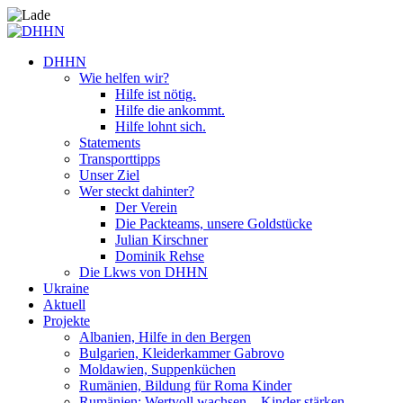
DHHN
Wie helfen wir?
Hilfe ist nötig.
Hilfe die ankommt.
Hilfe lohnt sich.
Statements
Transporttipps
Unser Ziel
Wer steckt dahinter?
Der Verein
Die Packteams, unsere Goldstücke
Julian Kirschner
Dominik Rehse
Die Lkws von DHHN
Ukraine
Aktuell
Projekte
Albanien, Hilfe in den Bergen
Bulgarien, Kleiderkammer Gabrovo
Moldawien, Suppenküchen
Rumänien, Bildung für Roma Kinder
Rumänien: Wertvoll wachsen – Kinder stärken.