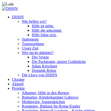
DHHN
Wie helfen wir?
Hilfe ist nötig.
Hilfe die ankommt.
Hilfe lohnt sich.
Statements
Transporttipps
Unser Ziel
Wer steckt dahinter?
Der Verein
Die Packteams, unsere Goldstücke
Julian Kirschner
Dominik Rehse
Die Lkws von DHHN
Ukraine
Aktuell
Projekte
Albanien, Hilfe in den Bergen
Bulgarien, Kleiderkammer Gabrovo
Moldawien, Suppenküchen
Rumänien, Bildung für Roma Kinder
Rumänien: Wertvoll wachsen – Kinder stärken.