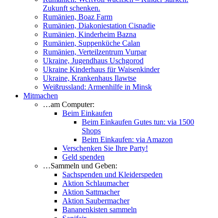
Zukunft schenken.
Rumänien, Boaz Farm
Rumänien, Diakoniestation Cisnadie
Rumänien, Kinderheim Bazna
Rumänien, Suppenküche Calan
Rumänien, Verteilzentrum Vurpar
Ukraine, Jugendhaus Uschgorod
Ukraine Kinderhaus für Waisenkinder
Ukraine, Krankenhaus Ilawtse
Weißrussland: Armenhilfe in Minsk
Mitmachen
…am Computer:
Beim Einkaufen
Beim Einkaufen Gutes tun: via 1500
Shops
Beim Einkaufen: via Amazon
Verschenken Sie Ihre Party!
Geld spenden
…Sammeln und Geben:
Sachspenden und Kleiderspeden
Aktion Schlaumacher
Aktion Sattmacher
Aktion Saubermacher
Bananenkisten sammeln