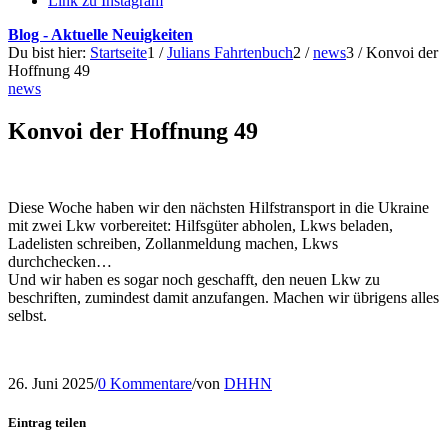
Link zu Instagram
Blog - Aktuelle Neuigkeiten
Du bist hier:
Startseite
1
/
Julians Fahrtenbuch
2
/
news
3
/
Konvoi der
Hoffnung 49
news
Konvoi der Hoffnung 49
Diese Woche haben wir den nächsten Hilfstransport in die Ukraine
mit zwei Lkw vorbereitet: Hilfsgüter abholen, Lkws beladen,
Ladelisten schreiben, Zollanmeldung machen, Lkws
durchchecken…
Und wir haben es sogar noch geschafft, den neuen Lkw zu
beschriften, zumindest damit anzufangen. Machen wir übrigens alles
selbst.
26. Juni 2025
/
0 Kommentare
/
von
DHHN
Eintrag teilen