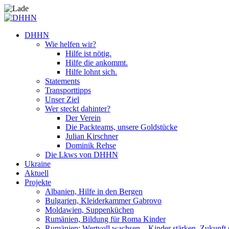
DHHN
Wie helfen wir?
Hilfe ist nötig.
Hilfe die ankommt.
Hilfe lohnt sich.
Statements
Transporttipps
Unser Ziel
Wer steckt dahinter?
Der Verein
Die Packteams, unsere Goldstücke
Julian Kirschner
Dominik Rehse
Die Lkws von DHHN
Ukraine
Aktuell
Projekte
Albanien, Hilfe in den Bergen
Bulgarien, Kleiderkammer Gabrovo
Moldawien, Suppenküchen
Rumänien, Bildung für Roma Kinder
Rumänien: Wertvoll wachsen – Kinder stärken. Zukunft 