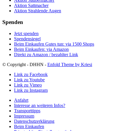
Aktion Saubermacher
Aktion Sattmacher
Aktion Strahlende Augen
Spenden
Jetzt spenden
Spendensiegel
Beim Einkaufen Gutes tun: via 1500 Shops
Beim Einkaufen: via Amazon
Direkt zu Amazon / bezahlter Link
© Copyright - DHHN -
Enfold Theme by Kriesi
Link zu Facebook
Link zu Youtube
Link zu Vimeo
Link zu Instagram
Anfahrt
Interesse an weiteren Infos?
Transporttipps
Impressum
Datenschutzerklärung
Beim Einkaufen