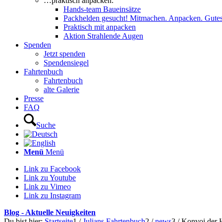
…praktisch anpacken:
Hands-team Baueinsätze
Packhelden gesucht! Mitmachen. Anpacken. Gutes
Praktisch mit anpacken
Aktion Strahlende Augen
Spenden
Jetzt spenden
Spendensiegel
Fahrtenbuch
Fahrtenbuch
alte Galerie
Presse
FAQ
Suche
Menü
Menü
Link zu Facebook
Link zu Youtube
Link zu Vimeo
Link zu Instagram
Blog - Aktuelle Neuigkeiten
Du bist hier:
Startseite
1
/
Julians Fahrtenbuch
2
/
news
3
/
Konvoi der 