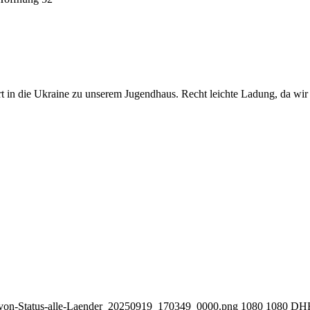
sport in die Ukraine zu unserem Jugendhaus. Recht leichte Ladung, da w
-von-Status-alle-Laender_20250919_170349_0000.png
1080
1080
DH