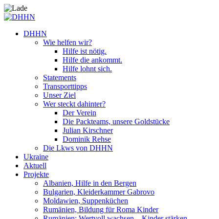
DHHN
Wie helfen wir?
Hilfe ist nötig.
Hilfe die ankommt.
Hilfe lohnt sich.
Statements
Transporttipps
Unser Ziel
Wer steckt dahinter?
Der Verein
Die Packteams, unsere Goldstücke
Julian Kirschner
Dominik Rehse
Die Lkws von DHHN
Ukraine
Aktuell
Projekte
Albanien, Hilfe in den Bergen
Bulgarien, Kleiderkammer Gabrovo
Moldawien, Suppenküchen
Rumänien, Bildung für Roma Kinder
Rumänien: Wertvoll wachsen – Kinder stärken.