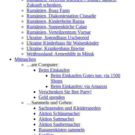
Zukunft schenken.
Rumänien, Boaz Farm
Rumänien, Diakoniestation Cisnadie
Rumänien, Kinderheim Bazna
Rumänien, Suppenküche Calan
Rumänien, Verteilzentrum Vurpar
Ukraine, Jugendhaus Uschgorod
Ukraine Kinderhaus für Waisenkinder
Ukraine, Krankenhaus Ilawtse
Weißrussland: Armenhilfe in Minsk
Mitmachen
…am Computer:
Beim Einkaufen
Beim Einkaufen Gutes tun: via 1500
Shops
Beim Einkaufen: via Amazon
Verschenken Sie Ihre Party!
Geld spenden
…Sammeln und Geben:
Sachspenden und Kleiderspeden
Aktion Schlaumacher
Aktion Sattmacher
Aktion Saubermacher
Bananenkisten sammeln