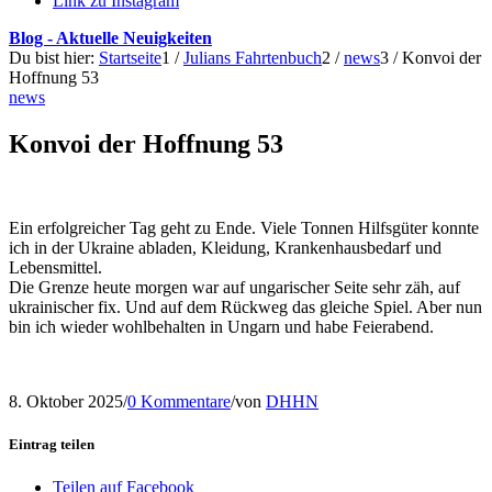
Link zu Instagram
Blog - Aktuelle Neuigkeiten
Du bist hier:
Startseite
1
/
Julians Fahrtenbuch
2
/
news
3
/
Konvoi der
Hoffnung 53
news
Konvoi der Hoffnung 53
Ein erfolgreicher Tag geht zu Ende. Viele Tonnen Hilfsgüter konnte
ich in der Ukraine abladen, Kleidung, Krankenhausbedarf und
Lebensmittel.
Die Grenze heute morgen war auf ungarischer Seite sehr zäh, auf
ukrainischer fix. Und auf dem Rückweg das gleiche Spiel. Aber nun
bin ich wieder wohlbehalten in Ungarn und habe Feierabend.
8. Oktober 2025
/
0 Kommentare
/
von
DHHN
Eintrag teilen
Teilen auf Facebook