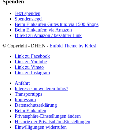
Spenden
Jetzt spenden
Spendensiegel
Beim Einkaufen Gutes tun: via 1500 Shops
Beim Einkaufen: via Amazon
Direkt zu Amazon / bezahlter Link
© Copyright - DHHN -
Enfold Theme by Kriesi
Link zu Facebook
Link zu Youtube
Link zu Vimeo
Link zu Instagram
Anfahrt
Interesse an weiteren Infos?
Transporttipps
Impressum
Datenschutzerklärung
Beim Einkaufen
Privatsphäre-Einstellungen ändern
Historie der Privatsphäre-Einstellungen
Einwilligungen widerrufen