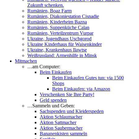
Zukunft schenken.
Rumänien, Boaz Farm
Rumänien, Diakoniestation Cisnadie
Rumänien, Kinderheim Bazna
Rumänien, Suppenküche Calan
Rumänien, Verteilzentrum Vurpar
Ukraine, Jugendhaus Uschgorod
Ukraine Kinderhaus für Waisenkinder
Ukraine, Krankenhaus Ilawtse
Weißrussland: Armenhilfe in Minsk
Mitmachen
…am Computer:
Beim Einkaufen
Beim Einkaufen Gutes tun: via 1500
Shops
Beim Einkaufen: via Amazon
Verschenken Sie Ihre Party!
Geld spenden
…Sammeln und Geben:
Sachspenden und Kleiderspeden
Aktion Schlaumacher
Aktion Sattmacher
Aktion Saubermacher
Bananenkisten sammeln