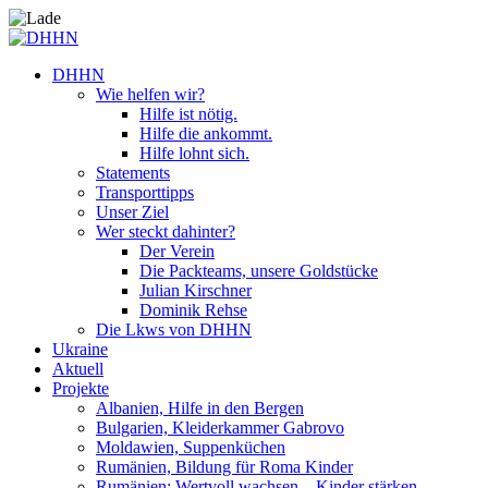
DHHN
Wie helfen wir?
Hilfe ist nötig.
Hilfe die ankommt.
Hilfe lohnt sich.
Statements
Transporttipps
Unser Ziel
Wer steckt dahinter?
Der Verein
Die Packteams, unsere Goldstücke
Julian Kirschner
Dominik Rehse
Die Lkws von DHHN
Ukraine
Aktuell
Projekte
Albanien, Hilfe in den Bergen
Bulgarien, Kleiderkammer Gabrovo
Moldawien, Suppenküchen
Rumänien, Bildung für Roma Kinder
Rumänien: Wertvoll wachsen – Kinder stärken.