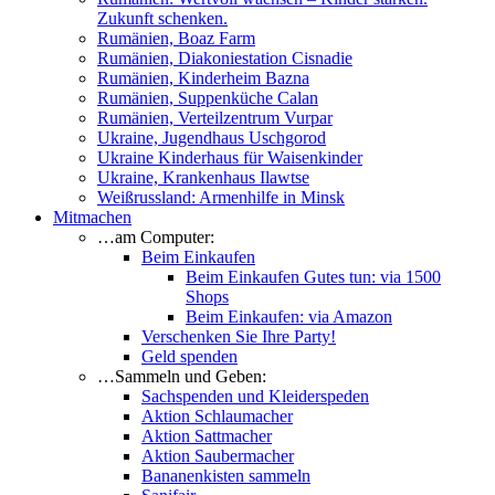
Zukunft schenken.
Rumänien, Boaz Farm
Rumänien, Diakoniestation Cisnadie
Rumänien, Kinderheim Bazna
Rumänien, Suppenküche Calan
Rumänien, Verteilzentrum Vurpar
Ukraine, Jugendhaus Uschgorod
Ukraine Kinderhaus für Waisenkinder
Ukraine, Krankenhaus Ilawtse
Weißrussland: Armenhilfe in Minsk
Mitmachen
…am Computer:
Beim Einkaufen
Beim Einkaufen Gutes tun: via 1500
Shops
Beim Einkaufen: via Amazon
Verschenken Sie Ihre Party!
Geld spenden
…Sammeln und Geben:
Sachspenden und Kleiderspeden
Aktion Schlaumacher
Aktion Sattmacher
Aktion Saubermacher
Bananenkisten sammeln