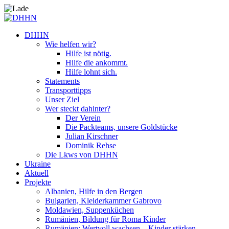
DHHN
Wie helfen wir?
Hilfe ist nötig.
Hilfe die ankommt.
Hilfe lohnt sich.
Statements
Transporttipps
Unser Ziel
Wer steckt dahinter?
Der Verein
Die Packteams, unsere Goldstücke
Julian Kirschner
Dominik Rehse
Die Lkws von DHHN
Ukraine
Aktuell
Projekte
Albanien, Hilfe in den Bergen
Bulgarien, Kleiderkammer Gabrovo
Moldawien, Suppenküchen
Rumänien, Bildung für Roma Kinder
Rumänien: Wertvoll wachsen – Kinder stärken.