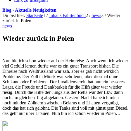
Link zu Instagram
Blog - Aktuelle Neuigkeiten
Du bist hier:
Startseite
1
/
Julians Fahrtenbuch
2
/
news
3
/
Wieder
zurück in Polen
news
Wieder zurück in Polen
Nun bin ich schon wieder auf der Heimreise. Auch wenn ich wieder
viel Geduld lernen durfte war es ein guter Transport bisher. Die
Einreise nach Weißrussland war zäh, aber es gab nicht wirklich
Probleme. Der Zoll in Minsk war sehr teuer, aber diesmal ohne
Schikane oder Probleme. Der Invalidenverein hat nun ein besseres
Lager, die Freude und Dankbarkeit für die Hilfsgüter war wieder
riesig. Durch die Hilfe der Jungs aus der Reha war der Lkw dann
noch am gleichen Tag abgeladen. Gestern Nacht habe ich mich
noch mit den Zöllnern zwischen Belarus und Litauen vergnügt,
doch das hat sich gelohnt. Die Tanks sind voll mit günstigem Diesel,
das geht nur über Litauen. Nun bin ich schon wieder in Polen…