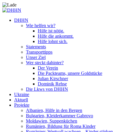
DHHN
Wie helfen wir?
Hilfe ist nötig.
Hilfe die ankommt.
Hilfe lohnt sich.
Statements
Transporttipps
Unser Ziel
Wer steckt dahinter?
Der Verein
Die Packteams, unsere Goldstücke
Julian Kirschner
Dominik Rehse
Die Lkws von DHHN
Ukraine
Aktuell
Projekte
Albanien, Hilfe in den Bergen
Bulgarien, Kleiderkammer Gabrovo
Moldawien, Suppenküchen
Rumänien, Bildung für Roma Kinder
Rumänien: Wertvoll wachsen – Kinder stärken.