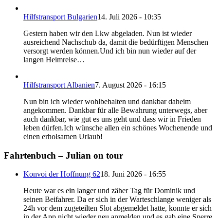
Hilfstransport Bulgarien
14. Juli 2026 - 10:35
Gestern haben wir den Lkw abgeladen. Nun ist wieder
ausreichend Nachschub da, damit die bedürftigen Menschen
versorgt werden können.Und ich bin nun wieder auf der
langen Heimreise…
Hilfstransport Albanien
7. August 2026 - 16:15
Nun bin ich wieder wohlbehalten und dankbar daheim
angekommen. Dankbar für alle Bewahrung unterwegs, aber
auch dankbar, wie gut es uns geht und dass wir in Frieden
leben dürfen.Ich wünsche allen ein schönes Wochenende und
einen erholsamen Urlaub!
Fahrtenbuch – Julian on tour
Konvoi der Hoffnung 62
18. Juni 2026 - 16:55
Heute war es ein langer und zäher Tag für Dominik und
seinen Beifahrer. Da er sich in der Warteschlange weniger als
24h vor dem zugeteilten Slot abgemeldet hatte, konnte er sich
in der App nicht wieder neu anmelden und es gab eine Sperre