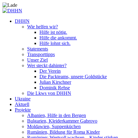
DHHN
Wie helfen wir?
Hilfe ist nötig.
Hilfe die ankommt.
Hilfe lohnt sich.
Statements
Transporttipps
Unser Ziel
Wer steckt dahinter?
Der Verein
Die Packteams, unsere Goldstücke
Julian Kirschner
Dominik Rehse
Die Lkws von DHHN
Ukraine
Aktuell
Projekte
Albanien, Hilfe in den Bergen
Bulgarien, Kleiderkammer Gabrovo
Moldawien, Suppenküchen
Rumänien, Bildung für Roma Kinder
Rumänien: Wertvoll wachsen – Kinder stärken.