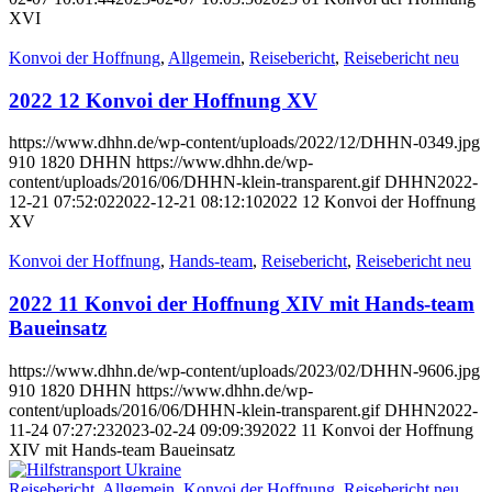
XVI
Konvoi der Hoffnung
,
Allgemein
,
Reisebericht
,
Reisebericht neu
2022 12 Konvoi der Hoffnung XV
https://www.dhhn.de/wp-content/uploads/2022/12/DHHN-0349.jpg
910
1820
DHHN
https://www.dhhn.de/wp-
content/uploads/2016/06/DHHN-klein-transparent.gif
DHHN
2022-
12-21 07:52:02
2022-12-21 08:12:10
2022 12 Konvoi der Hoffnung
XV
Konvoi der Hoffnung
,
Hands-team
,
Reisebericht
,
Reisebericht neu
2022 11 Konvoi der Hoffnung XIV mit Hands-team
Baueinsatz
https://www.dhhn.de/wp-content/uploads/2023/02/DHHN-9606.jpg
910
1820
DHHN
https://www.dhhn.de/wp-
content/uploads/2016/06/DHHN-klein-transparent.gif
DHHN
2022-
11-24 07:27:23
2023-02-24 09:09:39
2022 11 Konvoi der Hoffnung
XIV mit Hands-team Baueinsatz
Reisebericht
,
Allgemein
,
Konvoi der Hoffnung
,
Reisebericht neu