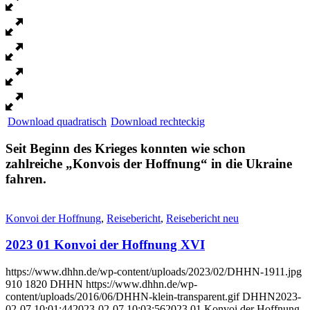
Download quadratisch
Download rechteckig
Seit Beginn des Krieges konnten wie schon
zahlreiche
„
Konvois der Hoffnung
“
in die Ukraine
fahren.
Konvoi der Hoffnung
,
Reisebericht
,
Reisebericht neu
2023 01 Konvoi der Hoffnung XVI
https://www.dhhn.de/wp-content/uploads/2023/02/DHHN-1911.jpg
910
1820
DHHN
https://www.dhhn.de/wp-
content/uploads/2016/06/DHHN-klein-transparent.gif
DHHN
2023-
02-07 10:01:44
2023-02-07 10:03:56
2023 01 Konvoi der Hoffnung