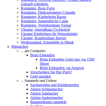
Zukunft schenken.
Rumänien, Boaz Farm
Rumänien, Diakoniestation Cisnadie
Rumänien, Kinderheim Bazna
Rumänien, Suppenküche Calan
Rumänien, Verteilzentrum Vurpar
Ukraine, Jugendhaus Uschgorod
Ukraine Kinderhaus für Waisenkinder
Ukraine, Krankenhaus Ilawtse
Weißrussland: Armenhilfe in Minsk
Mitmachen
…am Computer:
Beim Einkaufen
Beim Einkaufen Gutes tun: via 1500
Shops
Beim Einkaufen: via Amazon
Verschenken Sie Ihre Party!
Geld spenden
…Sammeln und Geben:
Sachspenden und Kleiderspeden
Aktion Schlaumacher
Aktion Sattmacher
Aktion Saubermacher
Bananenkisten sammeln