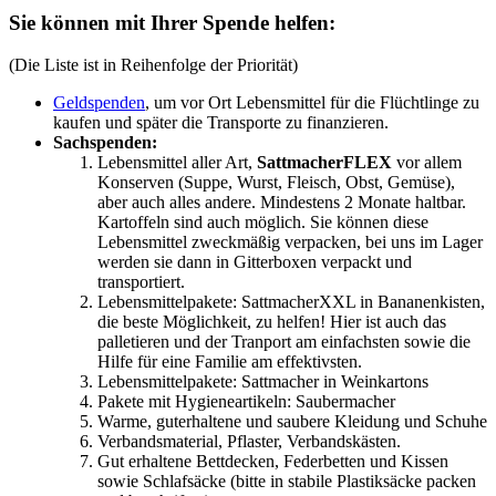
Sie können mit Ihrer Spende helfen:
(Die Liste ist in Reihenfolge der Priorität)
Geldspenden
, um vor Ort Lebensmittel für die Flüchtlinge zu
kaufen und später die Transporte zu finanzieren.
Sachspenden:
Lebensmittel aller Art,
SattmacherFLEX
vor allem
Konserven (Suppe, Wurst, Fleisch, Obst, Gemüse),
aber auch alles andere. Mindestens 2 Monate haltbar.
Kartoffeln sind auch möglich. Sie können diese
Lebensmittel zweckmäßig verpacken, bei uns im Lager
werden sie dann in Gitterboxen verpackt und
transportiert.
Lebensmittelpakete: SattmacherXXL in Bananenkisten,
die beste Möglichkeit, zu helfen! Hier ist auch das
palletieren und der Tranport am einfachsten sowie die
Hilfe für eine Familie am effektivsten.
Lebensmittelpakete: Sattmacher in Weinkartons
Pakete mit Hygieneartikeln: Saubermacher
Warme, guterhaltene und saubere Kleidung und Schuhe
Verbandsmaterial, Pflaster, Verbandskästen.
Gut erhaltene Bettdecken, Federbetten und Kissen
sowie Schlafsäcke (bitte in stabile Plastiksäcke packen